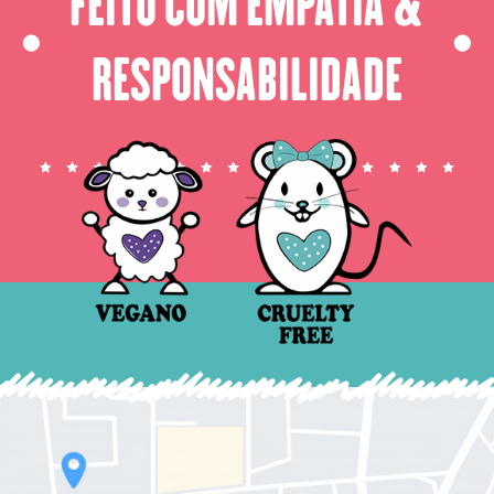
FEITO COM EMPATIA &
⬤
⬤
RESPONSABILIDADE