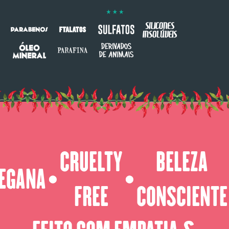
CRUELTY
BELEZA
EGANA
⬤
⬤
FREE
CONSCIENTE