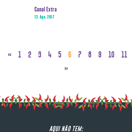
Canal Extra
13. Ago. 2017
«
1
2
3
4
5
6
7
8
9
10
11
»
AQUI NÃO TEM: