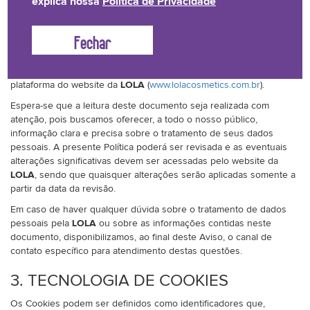
explica nossa
Política de Privacidade
2. SOBRE ESTA POLÍTICA
A presente Política se destina a evidenciar as formas pelas quais
os dados pessoais dos Usuários podem ser coletados, tratados
e/ou armazenados através da utilização do(s) Cookies presentes na
plataforma do website da
LOLA
(
www.lolacosmetics.com.br
).
Espera-se que a leitura deste documento seja realizada com
atenção, pois buscamos oferecer, a todo o nosso público,
informação clara e precisa sobre o tratamento de seus dados
pessoais. A presente Política poderá ser revisada e as eventuais
alterações significativas devem ser acessadas pelo website da
LOLA
, sendo que quaisquer alterações serão aplicadas somente a
partir da data da revisão.
Em caso de haver qualquer dúvida sobre o tratamento de dados
pessoais pela
LOLA
ou sobre as informações contidas neste
documento, disponibilizamos, ao final deste Aviso, o canal de
contato específico para atendimento destas questões.
3. TECNOLOGIA DE COOKIES
Os Cookies podem ser definidos como identificadores que,