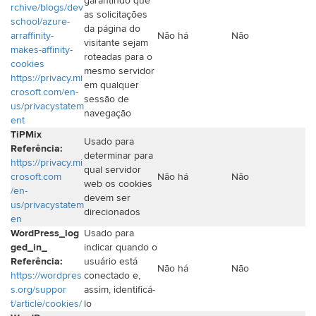
garantindo que
rchive/blogs/dev
as solicitações
school/azure-
da página do
arraffinity-
Não há
Não
visitante sejam
makes-affinity-
roteadas para o
cookies
mesmo servidor
https://privacy.mi
em qualquer
crosoft.com/en-
sessão de
us/privacystatem
navegação
ent
TiPMix
Usado para
Referência:
determinar para
https://privacy.mi
qual servidor
crosoft.com
Não há
Não
web os cookies
/en-
devem ser
us/privacystatem
direcionados
en
WordPress_log
Usado para
ged_in_
indicar quando o
Referência:
usuário está
Não há
Não
https://wordpres
conectado e,
s.org/suppor
assim, identificá-
t/article/cookies/
lo