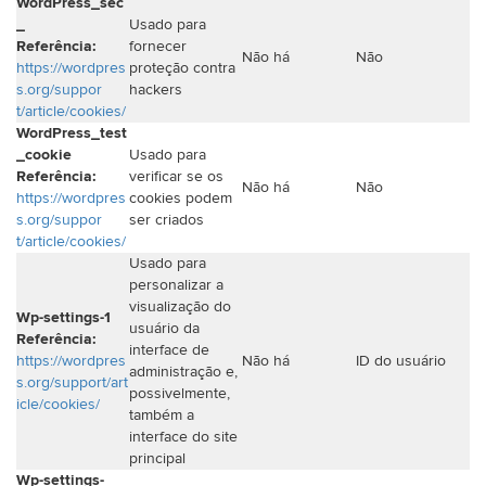
WordPress_sec
_
Usado para
Referência:
fornecer
Não há
Não
https://wordpres
proteção contra
s.org/suppor
hackers
t/article/cookies/
WordPress_test
_cookie
Usado para
Referência:
verificar se os
Não há
Não
https://wordpres
cookies podem
s.org/suppor
ser criados
t/article/cookies/
Usado para
personalizar a
visualização do
Wp-settings-1
usuário da
Referência:
interface de
https://wordpres
Não há
ID do usuário
administração e,
s.org/support/art
possivelmente,
icle/cookies/
também a
interface do site
principal
Wp-settings-