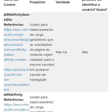
Propósito
Validade
Cookie
identifica o
usuário? Quais?
ARRAffinitySam
eSite
Referências:
Usado para
https://docs.micr
balanceamento
osoft.com/pt-
de carga,
br/archive/blogs/
garantindo que
devschool/a
as solicitações
zure-arraffinity-
da página do
Não há
Não
makes-
visitante sejam
affinity-cookies
roteadas para o
mesmo servidor
https://privacy.mi
em qualquer
crosoft.com
sessão de
/en-
navegação
us/privacystatem
ent
ARRAffinity
Usado para
Referências:
balanceamento
https://docs.micr
de carga,
osoft.com/ptbr/a