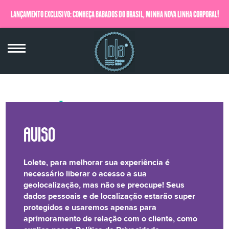
LANÇAMENTO EXCLUSIVO: CONHEÇA BABADOS DO BRASIL, MINHA NOVA LINHA CORPORAL!
QUERO SABER MAIS
POLÍTICA DE COOKIES
1. INTRODUÇÃO
Lolete, para melhorar sua experiência é
necessário liberar o acesso a sua
A presente Política de Cookies (“Política”), é parte complementar da
geolocalização, mas não se preocupe! Seus
Política de Privacidade, constituindo documento formal que
dados pessoais e de localização estarão super
representa a proteção de Dados Pessoais como um dos valores da
protegidos e usaremos apenas para
FARMATIVA INDÚSTRIA E COMÉRCIO LTDA (“LOLA
aprimoramento de relação com o cliente, como
COSMETICS”)
.