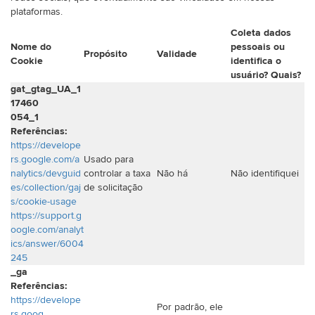
plataformas.
Coleta dados
Nome do
pessoais ou
Propósito
Validade
Cookie
identifica o
usuário? Quais?
gat_gtag_UA_1
17460
054_1
Referências:
https://develope
rs.google.com/a
Usado para
nalytics/devguid
controlar a taxa
Não há
Não identifiquei
es/collection/gaj
de solicitação
s/cookie-usage
https://support.g
oogle.com/analyt
ics/answer/6004
245
_ga
Referências:
https://develope
Por padrão, ele
rs.goog