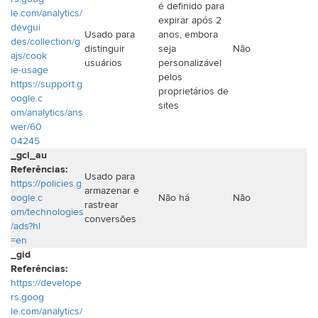
é definido para
le.com/analytics/
expirar após 2
devgui
Usado para
anos, embora
des/collection/g
distinguir
seja
Não
ajs/cook
usuários
personalizável
ie-usage
pelos
https://support.g
proprietários de
oogle.c
sites
om/analytics/ans
wer/60
04245
_gcl_au
Referências:
Usado para
https://policies.g
armazenar e
oogle.c
Não há
Não
rastrear
om/technologies
conversões
/ads?hl
=en
_gid
Referências:
https://develope
rs.goog
le.com/analytics/