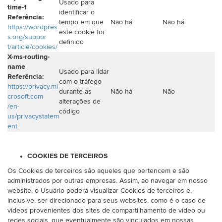
Usado para
time-1
identificar o
Referência:
tempo em que
Não há
Não há
https://wordpres
este cookie foi
s.org/suppor
definido
t/article/cookies/
X-ms-routing-
name
Usado para lidar
Referência:
com o tráfego
https://privacy.mi
durante as
Não há
Não
crosoft.com
alterações de
/en-
código
us/privacystatem
ent
COOKIES DE TERCEIROS
Os Cookies de terceiros são aqueles que pertencem e são
administrados por outras empresas. Assim, ao navegar em nosso
website, o Usuário poderá visualizar Cookies de terceiros e,
inclusive, ser direcionado para seus websites, como é o caso de
vídeos provenientes dos sites de compartilhamento de vídeo ou
redes sociais, que eventualmente são vinculados em nossas