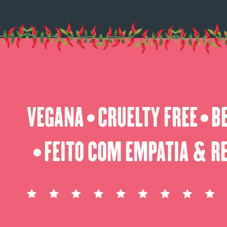
VEGANA
CRUELTY FREE
B
⬤
⬤
FEITO COM EMPATIA & R
⬤