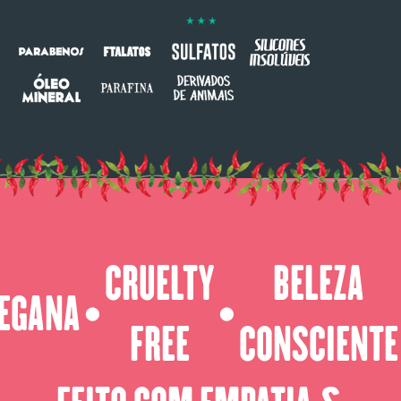
CRUELTY
BELEZA
EGANA
⬤
⬤
FREE
CONSCIENTE