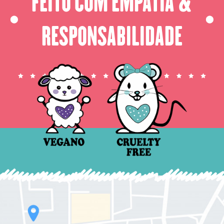
FEITO COM EMPATIA &
⬤
⬤
RESPONSABILIDADE