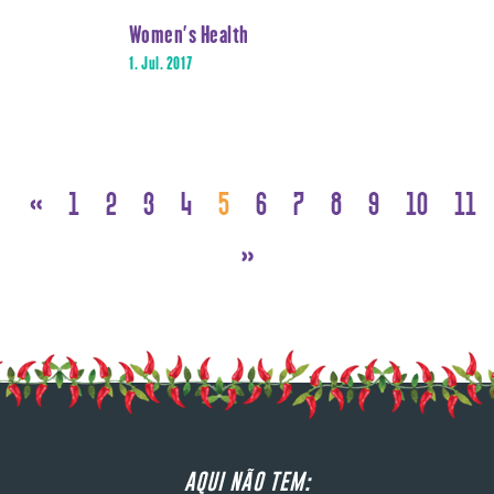
Women’s Health
1. Jul. 2017
«
1
2
3
4
5
6
7
8
9
10
11
»
AQUI NÃO TEM: