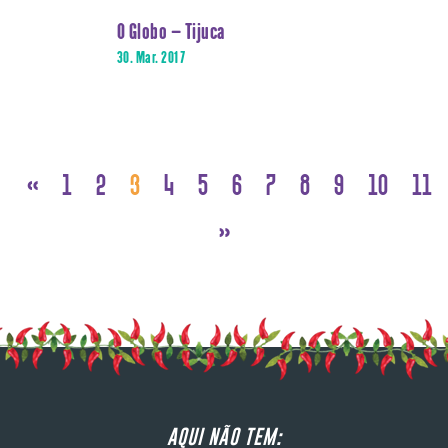
O Globo – Tijuca
30. Mar. 2017
«
1
2
3
4
5
6
7
8
9
10
11
»
AQUI NÃO TEM: