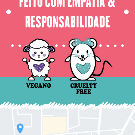
FEITO COM EMPATIA &
⬤
⬤
RESPONSABILIDADE