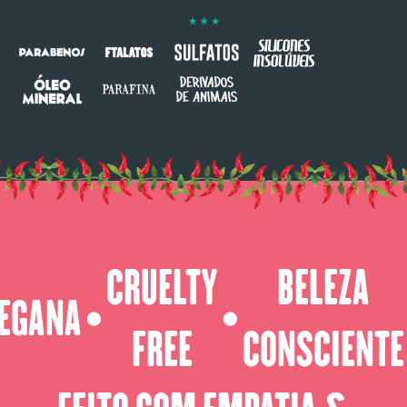
CRUELTY
BELEZA
EGANA
⬤
⬤
FREE
CONSCIENTE