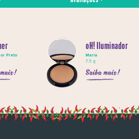
ner
oH! Iluminador
or Preto
Maria
7,5 g
 mais!
Saiba mais!