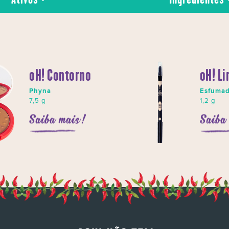
oH! Contorno
oH! Li
Phyna
Esfumad
7,5 g
1,2 g
Saiba mais!
Saiba