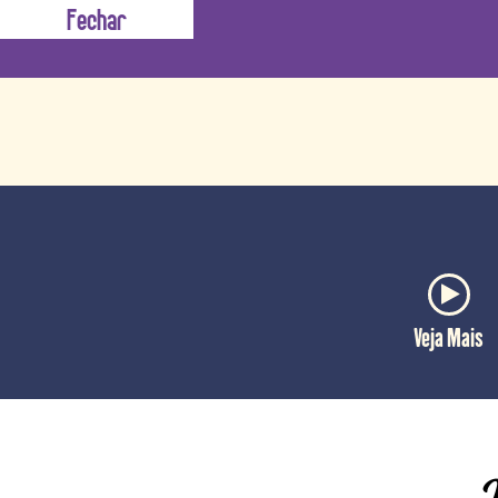
cor intensa, brilho espelhado efeito
Veja Mais