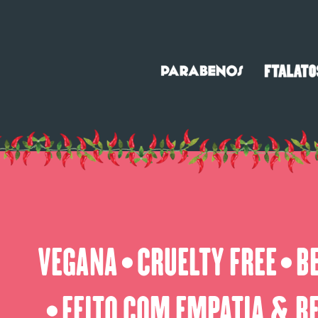
VEGANA
CRUELTY FREE
B
⬤
⬤
FEITO COM EMPATIA & R
⬤