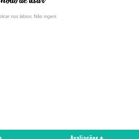
odo de usar
licar nos lábios. Não ingerir.
Avaliações