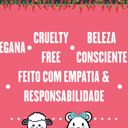
CRUELTY
BELEZA
EGANA
⬤
⬤
FREE
CONSCIENTE
FEITO COM EMPATIA &
⬤
⬤
RESPONSABILIDADE