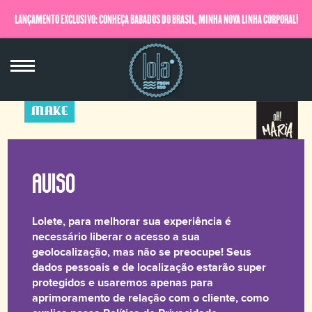
LANÇAMENTO EXCLUSIVO: CONHEÇA BABADOS DO BRASIL, MINHA NOVA LINHA CORPORAL!
QUERO SABER MAIS
MAKE
oH! Liner
Esfumador Preto
1,2 g
Lolete, para melhorar sua experiência é
☆☆☆☆☆
necessário liberar o acesso a sua
geolocalização, mas não se preocupe! Seus
dados pessoais e de localização estarão super
Para dar aquela marcada no olhar nossa linha oH! Liner
protegidos e usaremos apenas para
veio com tudo e um pouco mais para completar a sua
aprimoramento de relação com o cliente, como
make bapho!