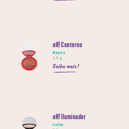
oH! Contorno
Bapho
7,5 g
Saiba mais!
oH! Iluminador
Lolita