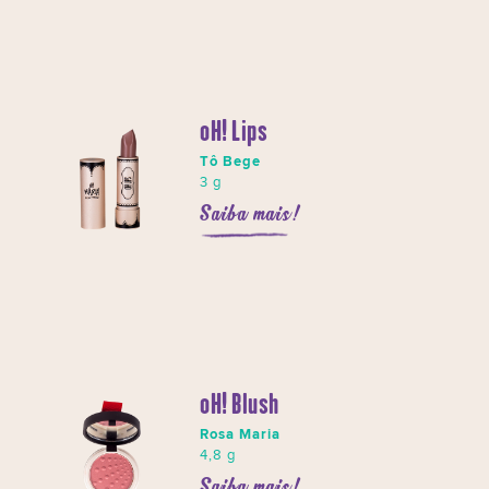
oH! Lips
Tô Bege
3 g
Saiba mais!
oH! Blush
Rosa Maria
4,8 g
Saiba mais!