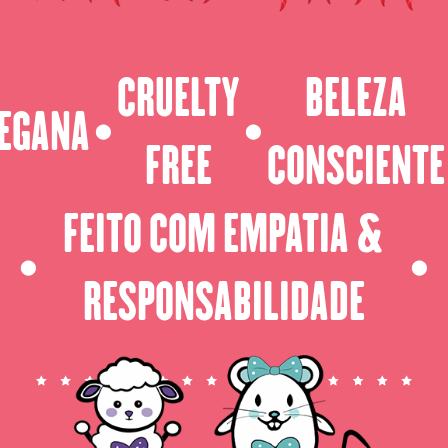
CRUELTY
BELEZA
EGANA
⬤
⬤
FREE
CONSCIENTE
FEITO COM EMPATIA &
⬤
⬤
RESPONSABILIDADE