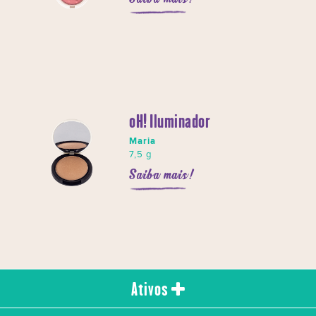
oH! Iluminador
Maria
7,5 g
Saiba mais!
Ativos