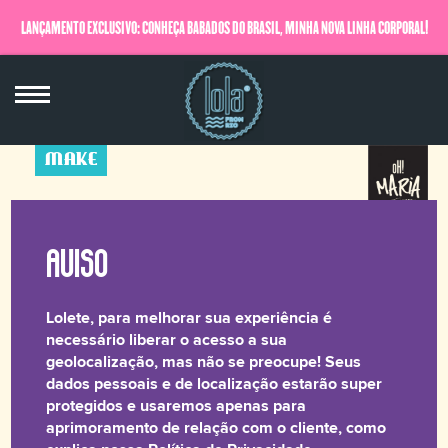
LANÇAMENTO EXCLUSIVO: CONHEÇA BABADOS DO BRASIL, MINHA NOVA LINHA CORPORAL!
QUERO SABER MAIS
MAKE
oH! Contorno
Phyna
7,5 g
Lolete, para melhorar sua experiência é
☆☆☆☆☆
necessário liberar o acesso a sua
geolocalização, mas não se preocupe! Seus
dados pessoais e de localização estarão super
Nosso Duo de Contorno com aplicação suave e
protegidos e usaremos apenas para
uniforme que permite a construção da cor, com
aprimoramento de relação com o cliente, como
acabamento natural e longa duração, veio com tudo