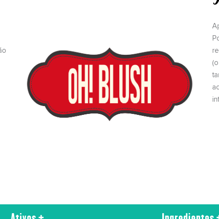
M
Ap
P
ão
re
(o
t
a
in
Ativos
Ingredientes