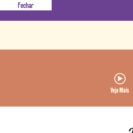
has, só com nossos blushes! Com
 e longa duração. Para todos os tipos de
Veja Mais