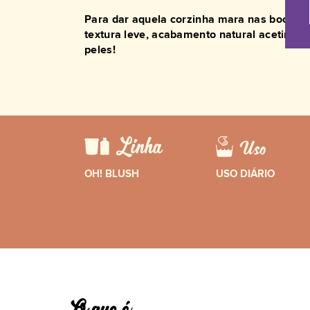
Para dar aquela corzinha mara nas bochec
textura leve, acabamento natural acetinado
peles!
OH! BLUSH
USO DIÁRIO