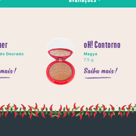
ner
oH! Contorno
ado Dourado
Magya
7,5 g
 mais!
Saiba mais!