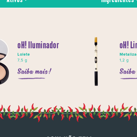
oH! Iluminador
oH! Li
Lolete
Metaliz
7,5 g
1,2 g
Saiba mais!
Saiba