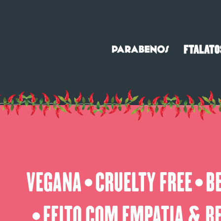
VEGANA
CRUELTY FREE
B
⬤
⬤
FEITO COM EMPATIA & R
⬤