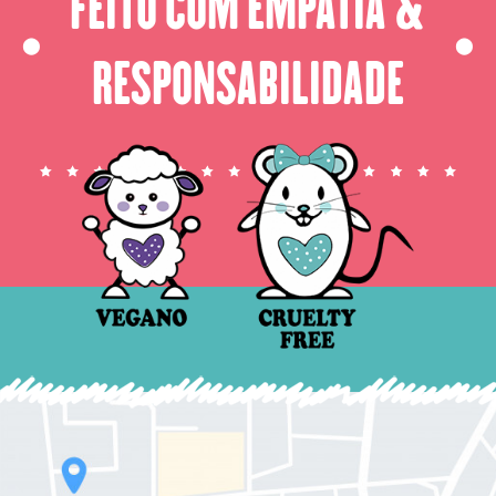
FEITO COM EMPATIA &
⬤
⬤
RESPONSABILIDADE