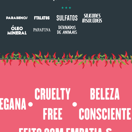
CRUELTY
BELEZA
EGANA
⬤
⬤
FREE
CONSCIENTE