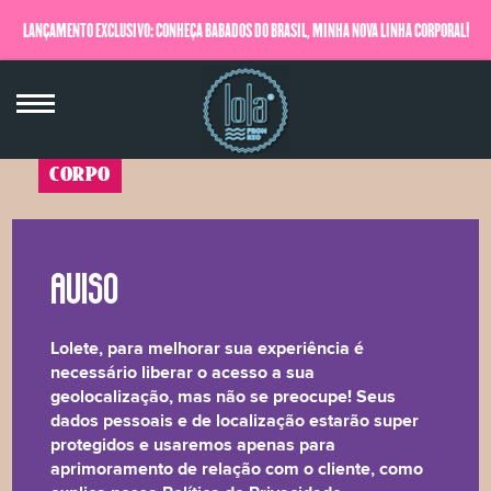
LANÇAMENTO EXCLUSIVO: CONHEÇA BABADOS DO BRASIL, MINHA NOVA LINHA CORPORAL!
QUERO SABER MAIS
CORPO
Segura esses Sais
Agora Vai - Rosas, Hortelã & Salsa
450g
Lolete, para melhorar sua experiência é
☆☆☆☆☆
necessário liberar o acesso a sua
geolocalização, mas não se preocupe! Seus
dados pessoais e de localização estarão super
A combinação lacradora de Rosas, Hortelã e Salsa é
protegidos e usaremos apenas para
um bapho só, proporciona um banho relaxante e
aprimoramento de relação com o cliente, como
tonificante, cheio de energia positiva, para todos os