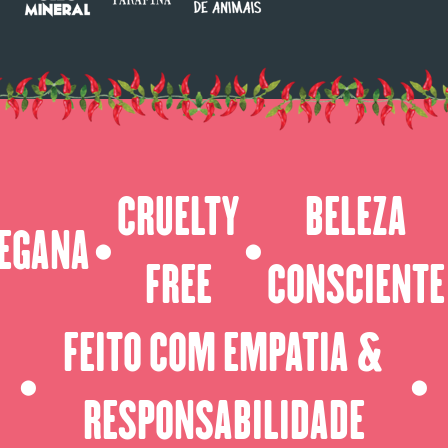
CRUELTY
BELEZA
EGANA
⬤
⬤
FREE
CONSCIENTE
FEITO COM EMPATIA &
⬤
⬤
RESPONSABILIDADE