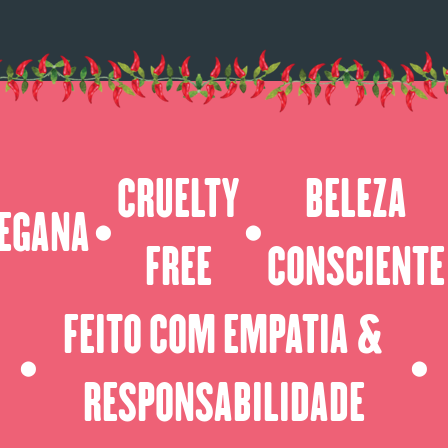
CRUELTY
BELEZA
EGANA
⬤
⬤
FREE
CONSCIENTE
FEITO COM EMPATIA &
⬤
⬤
RESPONSABILIDADE