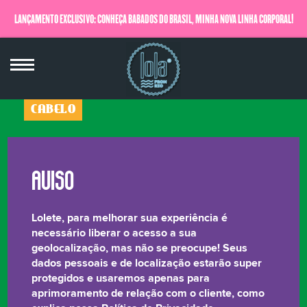
LANÇAMENTO EXCLUSIVO: CONHEÇA BABADOS DO BRASIL, MINHA NOVA LINHA CORPORAL!
QUERO SABER MAIS
CABELO
Rapunzel
Tônico de Crescimento
250ml
Lolete, para melhorar sua experiência é
★★★★★
necessário liberar o acesso a sua
geolocalização, mas não se preocupe! Seus
dados pessoais e de localização estarão super
Tá aí, seu cabelo não anda nem desanda de jeito
protegidos e usaremos apenas para
nenhum e você quer arrancar o que resta deles?
aprimoramento de relação com o cliente, como
Relaxa, darling! Com nosso tratamento que não cresce