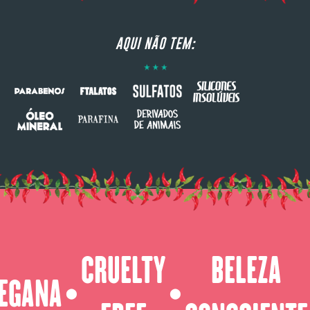
AQUI NÃO TEM:
CRUELTY
BELEZA
EGANA
⬤
⬤