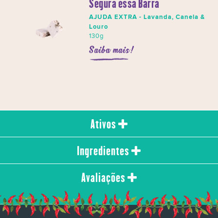
Segura essa Barra
AJUDA EXTRA - Lavanda, Canela &
Louro
130g
Saiba mais!
Ativos
Ingredientes
Avaliações