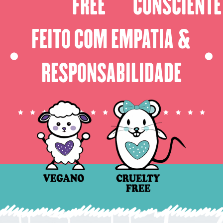
FREE
CONSCIENTE
FEITO COM EMPATIA &
⬤
⬤
RESPONSABILIDADE