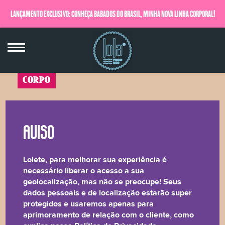
LANÇAMENTO EXCLUSIVO: CONHEÇA BABADOS DO BRASIL, MINHA NOVA LINHA CORPORAL!
QUERO SABER MAIS
CORPO
Água de Colônia Desodorante Corporal -
Patchouli, Cumaru & Lavanda
110ml
★★★★★
Lolete, para melhorar sua experiência é
Meu perfume vem da alquimia perfeita dos óleos
necessário liberar o acesso a sua
essenciais de Patchouli, Cumaru, Lavanda e
geolocalização, mas não se preocupe! Seus
fragrâncias com solventes vegetais
dados pessoais e de localização estarão super
protegidos e usaremos apenas para
aprimoramento de relação com o cliente, como