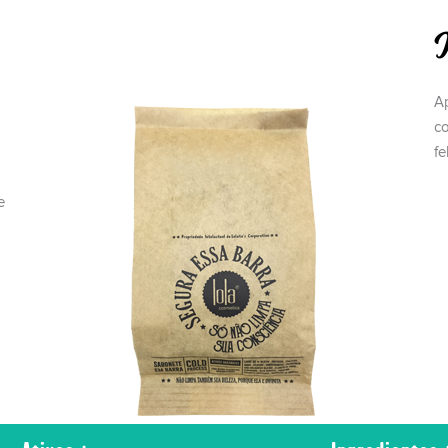
M
A
c
fe
e