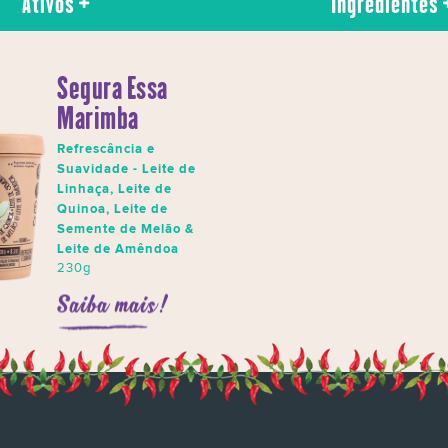
Ativos
Ingredientes
Segura Essa
Marimba
Refrescância e
Suavidade - Leite de
Linhaça, Leite de
Quinoa, Leite de
Semente de Melão &
Leite de Amêndoa
230g
Saiba mais!