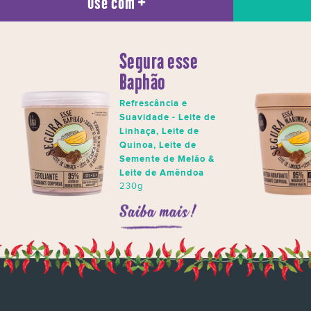
Use com
Segura esse
Baphão
Refrescância e
Suavidade - Leite de
Linhaça, Leite de
Quinoa, Leite de
Semente de Melão &
Leite de Amêndoa
230g
Saiba mais!