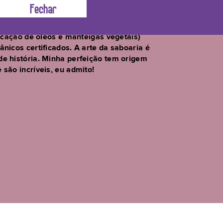
eIsso. Sou vegano, feito em Cold
ficação de óleos e manteigas vegetais)
nicos certificados. A arte da saboaria é
de história. Minha perfeição tem origem
são incríveis, eu admito!