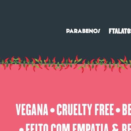
VEGANA
CRUELTY FREE
B
⬤
⬤
FEITO COM EMPATIA & R
⬤