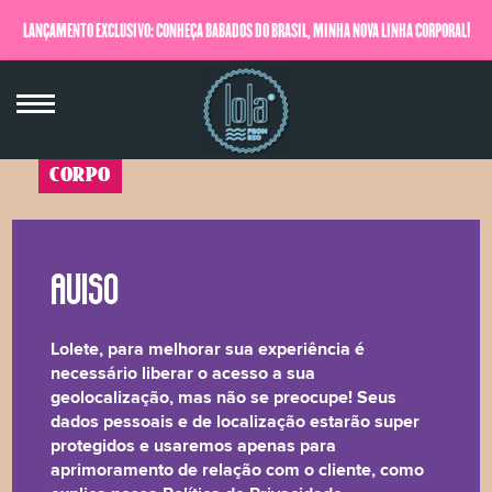
LANÇAMENTO EXCLUSIVO: CONHEÇA BABADOS DO BRASIL, MINHA NOVA LINHA CORPORAL!
QUERO SABER MAIS
CORPO
Segura esse Baphão
Refrescância e Suavidade - Leite de Linhaça,
Leite de Quinoa, Leite de Semente de Melão &
Lolete, para melhorar sua experiência é
Leite de Amêndoa
necessário liberar o acesso a sua
230g
geolocalização, mas não se preocupe! Seus
☆☆☆☆☆
dados pessoais e de localização estarão super
protegidos e usaremos apenas para
Quis fazer diferente e trouxe logo um blend m-a-r-a dos
aprimoramento de relação com o cliente, como
leites vegetais de Linhaça, Quinoa, Semente de Melão