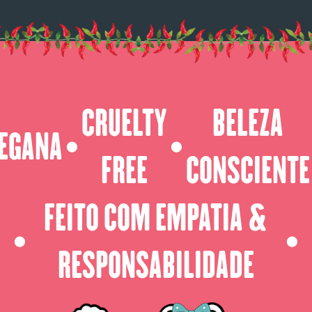
CRUELTY
BELEZA
EGANA
⬤
⬤
FREE
CONSCIENTE
FEITO COM EMPATIA &
⬤
⬤
RESPONSABILIDADE