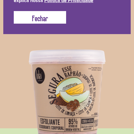
explica nossa
Política de Privacidade
e Amêndoa. Super rico em nutrientes, traz refrescância
e suavidade na medida para sua pele #ProntoLacrei