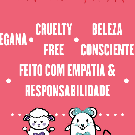
CRUELTY
BELEZA
EGANA
⬤
⬤
FREE
CONSCIENTE
FEITO COM EMPATIA &
⬤
⬤
RESPONSABILIDADE