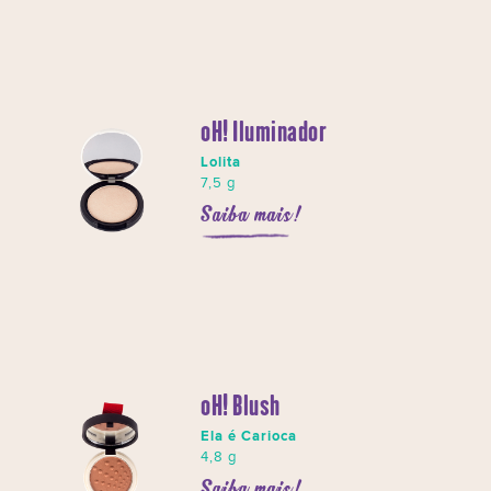
oH! Iluminador
Lolita
7,5 g
Saiba mais!
oH! Blush
Ela é Carioca
4,8 g
Saiba mais!