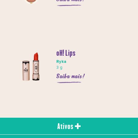
oH! Lips
Ryka
3 g
Saiba mais!
Ativos