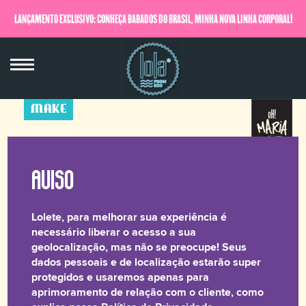
LANÇAMENTO EXCLUSIVO: CONHEÇA BABADOS DO BRASIL, MINHA NOVA LINHA CORPORAL!
QUERO SABER MAIS
MAKE
oH! Contorno
Magya
7,5 g
Lolete, para melhorar sua experiência é
☆☆☆☆☆
necessário liberar o acesso a sua
geolocalização, mas não se preocupe! Seus
dados pessoais e de localização estarão super
Nosso Duo de Contorno com aplicação suave e
protegidos e usaremos apenas para
uniforme que permite a construção da cor, com
aprimoramento de relação com o cliente, como
acabamento natural e longa duração, veio com tudo