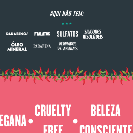
AQUI NÃO TEM:
CRUELTY
BELEZA
EGANA
⬤
⬤
FREE
CONSCIENTE