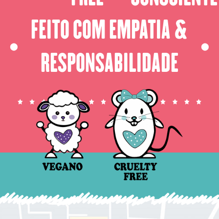
FEITO COM EMPATIA &
⬤
⬤
RESPONSABILIDADE