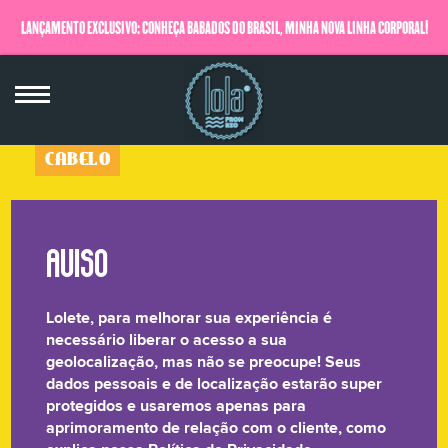
LANÇAMENTO EXCLUSIVO: CONHEÇA BABADOS DO BRASIL, MINHA NOVA LINHA CORPORAL!
QUERO SABER MAIS
CABELO
Apertem os Cintos a Ponta
Dupla Sumiu!
Lolete, para melhorar sua experiência é
Gloss de Reparação Leave In
necessário liberar o acesso a sua
120g
geolocalização, mas não se preocupe! Seus
★★★★★
dados pessoais e de localização estarão super
protegidos e usaremos apenas para
aprimoramento de relação com o cliente, como
CHEGA DE DESESPERO! Se você acha que tá