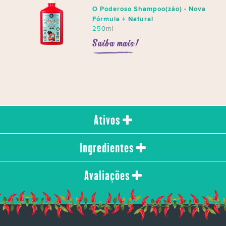
O Poderoso Shampoo(zão) - Nova
Fórmula + Natural
250ml
Saiba mais!
Ativos
Ingredientes
Avaliações