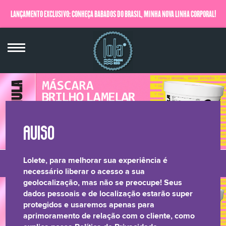
LANÇAMENTO EXCLUSIVO: CONHEÇA BABADOS DO BRASIL, MINHA NOVA LINHA CORPORAL!
QUERO SABER MAIS
Lolete, para melhorar sua experiência é
LONGEVIDADE
BRILHO LAMELAR
CRESPOS &
RELATÓRIO DE
necessário liberar o acesso a sua
geolocalização, mas não se preocupe! Seus
CAPILAR
CACHOS
TRANSPARÊNCIA
dados pessoais e de localização estarão super
protegidos e usaremos apenas para
aprimoramento de relação com o cliente, como