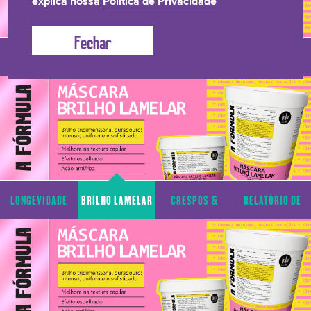
explica nossa
Política de Privacidade
LONGEVIDADE
BRILHO LAMELAR
CRESPOS &
RELATÓRIO DE
CAPILAR
CACHOS
TRANSPARÊNCIA
LONGEVIDADE
BRILHO LAMELAR
CRESPOS &
RELATÓRIO DE
CAPILAR
CACHOS
TRANSPARÊNCIA