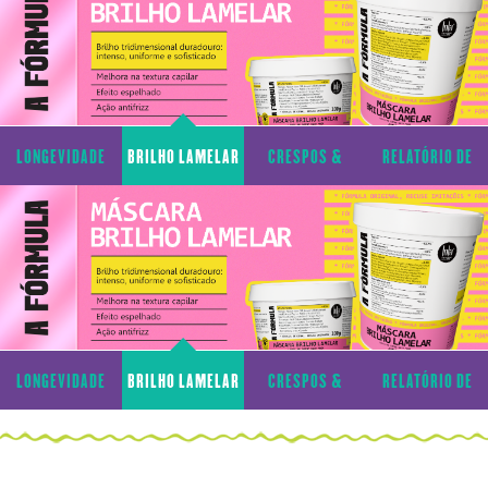
LONGEVIDADE
BRILHO LAMELAR
CRESPOS &
RELATÓRIO DE
CAPILAR
CACHOS
TRANSPARÊNCIA
LONGEVIDADE
BRILHO LAMELAR
CRESPOS &
RELATÓRIO DE
CAPILAR
CACHOS
TRANSPARÊNCIA