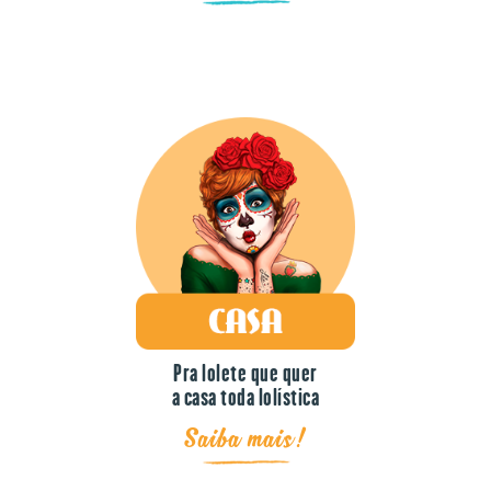
Pra lolete que quer
a casa toda lolística
Saiba mais!