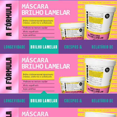
CAPILAR
CACHOS
TRANSPARÊNCIA
LONGEVIDADE
BRILHO LAMELAR
CRESPOS &
RELATÓRIO DE
CAPILAR
CACHOS
TRANSPARÊNCIA
LONGEVIDADE
BRILHO LAMELAR
CRESPOS &
RELATÓRIO DE
CAPILAR
CACHOS
TRANSPARÊNCIA