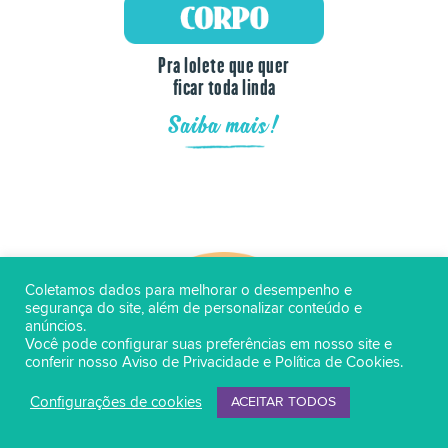
Pra lolete que quer
ficar toda linda
Saiba mais!
Coletamos dados para melhorar o desempenho e
segurança do site, além de personalizar conteúdo e
anúncios.
Você pode configurar suas preferências em nosso site e
conferir nosso
Aviso de Privacidade
e
Política de Cookies
.
Configurações de cookies
ACEITAR TODOS