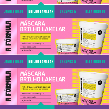
LONGEVIDADE
BRILHO LAMELAR
CRESPOS &
RELATÓRIO DE
CAPILAR
CACHOS
TRANSPARÊNCIA
LONGEVIDADE
BRILHO LAMELAR
CRESPOS &
RELATÓRIO DE
CAPILAR
CACHOS
TRANSPARÊNCIA