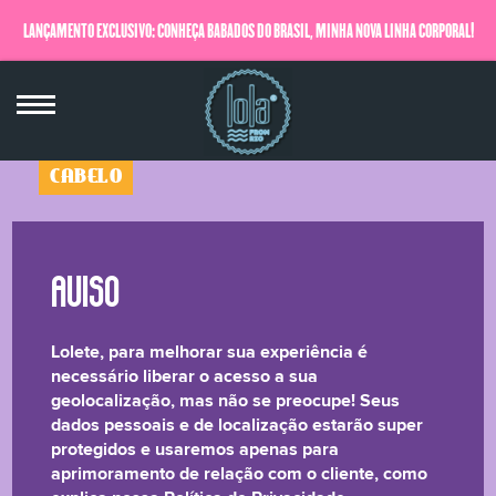
LANÇAMENTO EXCLUSIVO: CONHEÇA BABADOS DO BRASIL, MINHA NOVA LINHA CORPORAL!
QUERO SABER MAIS
CABELO
Menta Bonita
Shampoo
250ml
Lolete, para melhorar sua experiência é
☆☆☆☆☆
necessário liberar o acesso a sua
geolocalização, mas não se preocupe! Seus
dados pessoais e de localização estarão super
Mais um lançamento babadeiro da #LolaGênia
protegidos e usaremos apenas para
fresquinho! Shampoo de fórmula natural
aprimoramento de relação com o cliente, como
hipoalergênica, dermatologicamente testada e livre de