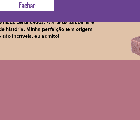
eIsso. Sou vegano, feito em Cold
ficação de óleos e manteigas vegetais)
nicos certificados. A arte da saboaria é
de história. Minha perfeição tem origem
são incríveis, eu admito!