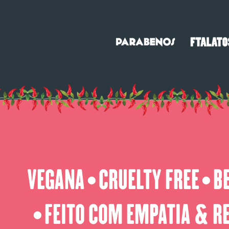
VEGANA
CRUELTY FREE
B
⬤
⬤
FEITO COM EMPATIA & R
⬤