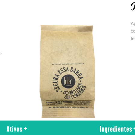
M
A
c
fe
e
Ativos
Ingredientes