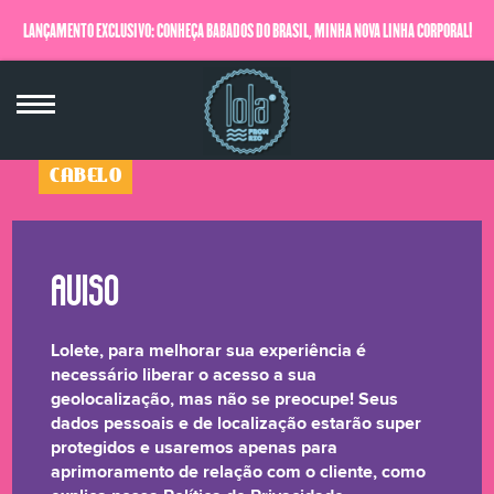
LANÇAMENTO EXCLUSIVO: CONHEÇA BABADOS DO BRASIL, MINHA NOVA LINHA CORPORAL!
QUERO SABER MAIS
CABELO
Be(M)dita Ghee
Óleo de Frutas - Hidratação
50mL
Lolete, para melhorar sua experiência é
☆☆☆☆☆
necessário liberar o acesso a sua
geolocalização, mas não se preocupe! Seus
dados pessoais e de localização estarão super
Seus fios vão nos agradecer, porque os queridinhos das
protegidos e usaremos apenas para
Loletes, agora com óleos, que são puro poder para
aprimoramento de relação com o cliente, como
suas madeixas se uniram para um cronograma suuuper