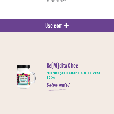
e antifrizz.
Use com
Be(M)dita Ghee
Hidratação Banana & Aloe Vera
350g
Saiba mais!