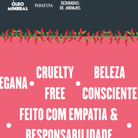
CRUELTY
BELEZA
EGANA
⬤
⬤
FREE
CONSCIENTE
FEITO COM EMPATIA &
⬤
⬤
RESPONSABILIDADE