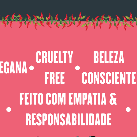
CRUELTY
BELEZA
EGANA
⬤
⬤
FREE
CONSCIENTE
FEITO COM EMPATIA &
⬤
⬤
RESPONSABILIDADE