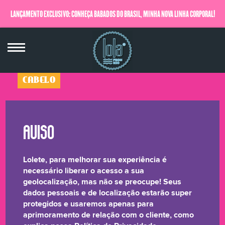
LANÇAMENTO EXCLUSIVO: CONHEÇA BABADOS DO BRASIL, MINHA NOVA LINHA CORPORAL!
QUERO SABER MAIS
CABELO
Xapadinha
Máscara Disciplinante
100g
Lolete, para melhorar sua experiência é
☆☆☆☆☆
necessário liberar o acesso a sua
geolocalização, mas não se preocupe! Seus
dados pessoais e de localização estarão super
Textura super cremosa e com efeito IMEDIATO para
protegidos e usaremos apenas para
cabelos mais alinhados em até 55% e redução de frizz
aprimoramento de relação com o cliente, como
em até 40%, mesmo em condições de alta umidade!