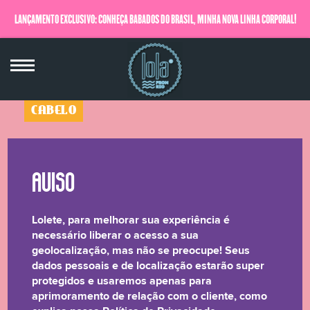
LANÇAMENTO EXCLUSIVO: CONHEÇA BABADOS DO BRASIL, MINHA NOVA LINHA CORPORAL!
QUERO SABER MAIS
CABELO
Garotas ao Mar
Protetor Pré Sol & Sal
230ml
Lolete, para melhorar sua experiência é
☆☆☆☆☆
necessário liberar o acesso a sua
geolocalização, mas não se preocupe! Seus
dados pessoais e de localização estarão super
Loletes, já conferi aqui na previsão do tempo e tá tudo
protegidos e usaremos apenas para
certo pra dar mais que certo! Vai ter solzão siiim, vai
aprimoramento de relação com o cliente, como
ter praia também! #QueroPraiaESol E nada mais justo