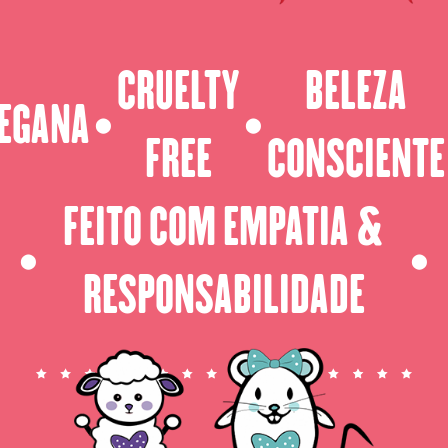
CRUELTY
BELEZA
EGANA
⬤
⬤
FREE
CONSCIENTE
FEITO COM EMPATIA &
⬤
⬤
RESPONSABILIDADE