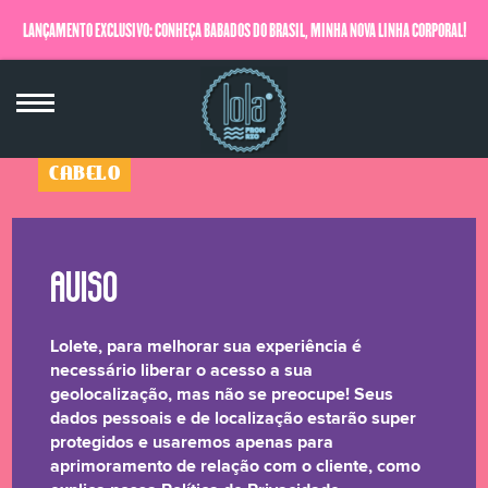
LANÇAMENTO EXCLUSIVO: CONHEÇA BABADOS DO BRASIL, MINHA NOVA LINHA CORPORAL!
QUERO SABER MAIS
CABELO
Transição
Creme Texturizador
500g
Lolete, para melhorar sua experiência é
☆☆☆☆☆
necessário liberar o acesso a sua
geolocalização, mas não se preocupe! Seus
dados pessoais e de localização estarão super
Entenda seu momento, Lolete! Sua transição pode ser
protegidos e usaremos apenas para
mais fácil com esse nosso lançamento lacrador!
aprimoramento de relação com o cliente, como
Lolinha veio para te ajudar a reconquistar a textura