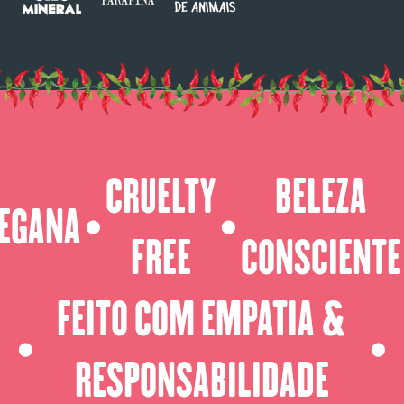
CRUELTY
BELEZA
EGANA
⬤
⬤
FREE
CONSCIENTE
FEITO COM EMPATIA &
⬤
⬤
RESPONSABILIDADE