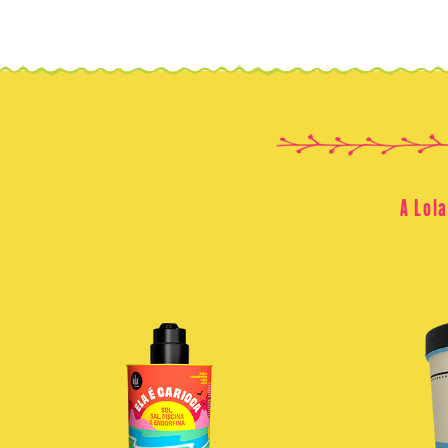
A Lol