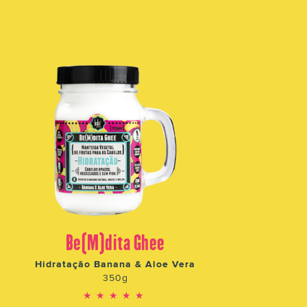
Be(M)dita Ghee
Hidratação Banana & Aloe Vera
350g
★★★★★