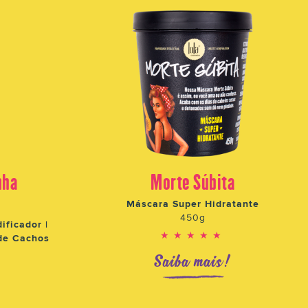
nha
Morte Súbita
Máscara Super Hidratante
450g
ificador |
★★★★★
de Cachos
Saiba mais!
!