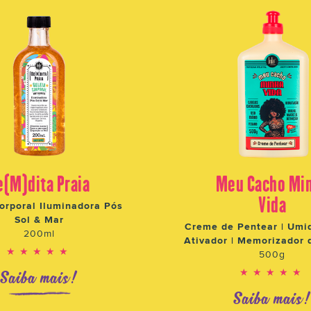
e(M)dita Praia
Meu Cacho Mi
Vida
orporal Iluminadora Pós
Sol & Mar
Creme de Pentear | Umid
200ml
Ativador | Memorizador 
★★★★★
500g
★★★★★
Saiba mais!
Saiba mais