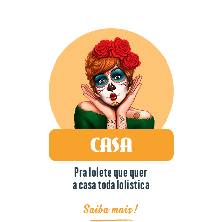
Pra lolete que quer
a casa toda lolística
Saiba mais!