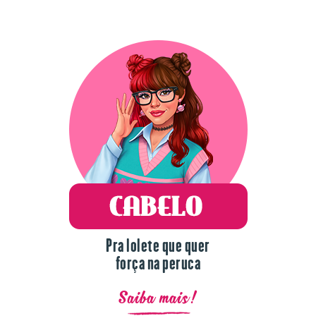
Pra lolete que quer
força na peruca
Saiba mais!