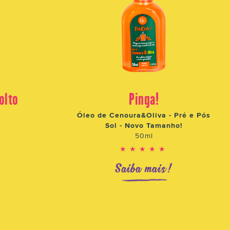
olto
Pinga!
Óleo de Cenoura&Oliva - Pré e Pós
Sol - Novo Tamanho!
50ml
★★★★★
!
Saiba mais!