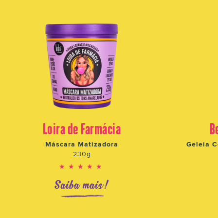
Loira de Farmácia
B
Máscara Matizadora
Geleia C
230g
★★★★★
Saiba mais!