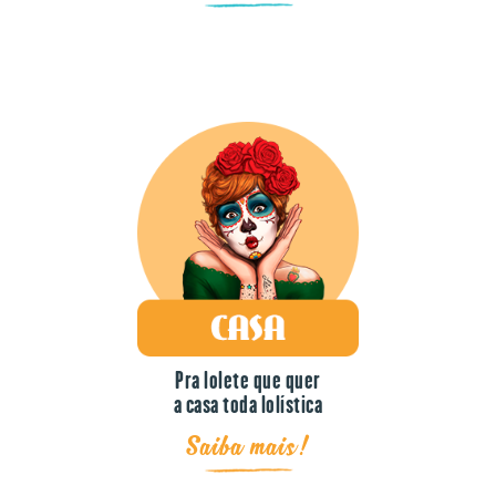
Pra lolete que quer
a casa toda lolística
Saiba mais!