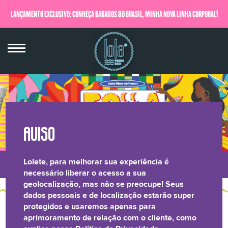
LANÇAMENTO EXCLUSIVO: CONHEÇA BABADOS DO BRASIL, MINHA NOVA LINHA CORPORAL!
QUERO SABER MAIS
Lolete, para melhorar sua experiência é
LONGEVIDADE
BRILHO LAMELAR
CRESPOS &
RELATÓRIO DE
necessário liberar o acesso a sua
geolocalização, mas não se preocupe! Seus
CAPILAR
CACHOS
TRANSPARÊNCIA
dados pessoais e de localização estarão super
protegidos e usaremos apenas para
AQUI TEM CONTEÚDO
aprimoramento de relação com o cliente, como