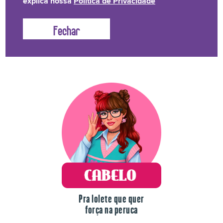
explica nossa
Política de Privacidade
Lolete não fica na mão! Temos uma linha de produtos
para o drama de cada dia.
Pra lolete que quer
força na peruca