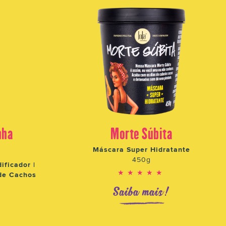
nha
Morte Súbita
Máscara Super Hidratante
450g
ificador |
★★★★★
de Cachos
Saiba mais!
!