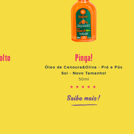
olto
Pinga!
Óleo de Cenoura&Oliva - Pré e Pós
Sol - Novo Tamanho!
50ml
★★★★★
!
Saiba mais!