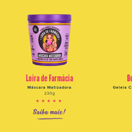
Loira de Farmácia
B
Máscara Matizadora
Geleia C
230g
★★★★★
Saiba mais!