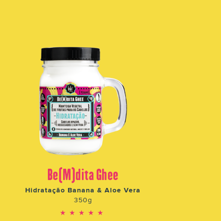
Be(M)dita Ghee
Hidratação Banana & Aloe Vera
350g
★★★★★