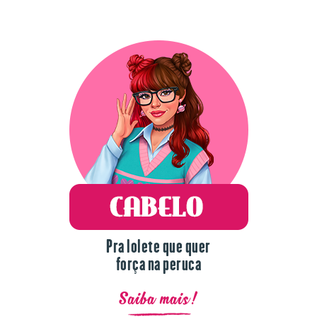
Pra lolete que quer
força na peruca
Saiba mais!