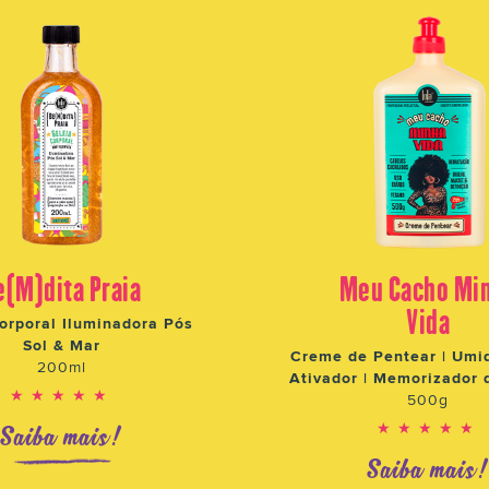
e(M)dita Praia
Meu Cacho Mi
Vida
orporal Iluminadora Pós
Sol & Mar
Creme de Pentear | Umid
200ml
Ativador | Memorizador 
★★★★★
500g
★★★★★
Saiba mais!
Saiba mais