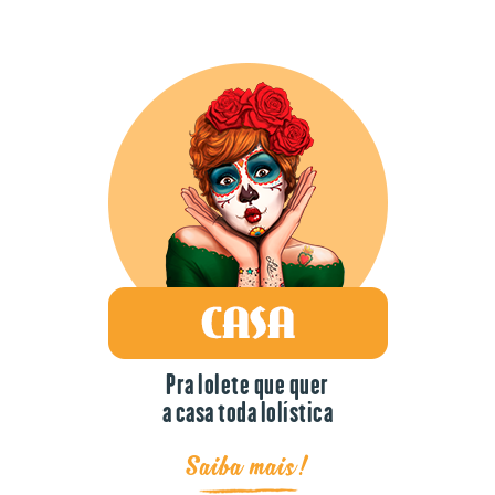
Pra lolete que quer
a casa toda lolística
Saiba mais!