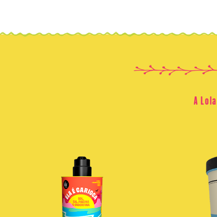
A Lol