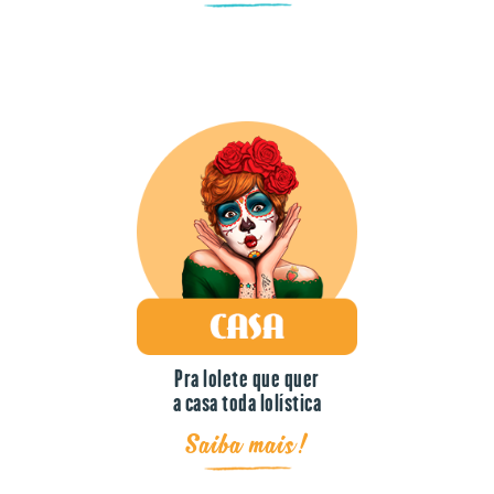
Pra lolete que quer
a casa toda lolística
Saiba mais!