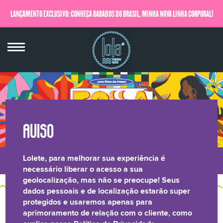
LANÇAMENTO EXCLUSIVO: CONHEÇA BABADOS DO BRASIL, MINHA NOVA LINHA CORPORAL!
QUERO SABER MAIS
Lolete, para melhorar sua experiência é
LONGEVIDADE
BRILHO LAMELAR
CRESPOS &
RELATÓRIO DE
necessário liberar o acesso a sua
geolocalização, mas não se preocupe! Seus
CAPILAR
CACHOS
TRANSPARÊNCIA
dados pessoais e de localização estarão super
protegidos e usaremos apenas para
AQUI TEM CONTEÚDO
aprimoramento de relação com o cliente, como