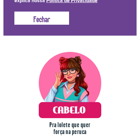
explica nossa
Política de Privacidade
Lolete não fica na mão! Temos uma linha de produtos
para o drama de cada dia.
Pra lolete que quer
força na peruca