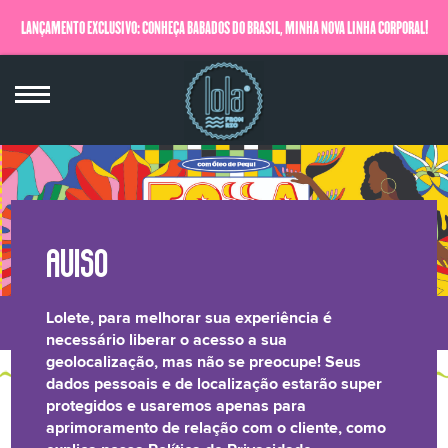
LANÇAMENTO EXCLUSIVO: CONHEÇA BABADOS DO BRASIL, MINHA NOVA LINHA CORPORAL!
QUERO SABER MAIS
Lolete, para melhorar sua experiência é
LONGEVIDADE
BRILHO LAMELAR
CRESPOS &
RELATÓRIO DE
necessário liberar o acesso a sua
geolocalização, mas não se preocupe! Seus
CAPILAR
CACHOS
TRANSPARÊNCIA
dados pessoais e de localização estarão super
protegidos e usaremos apenas para
AQUI TEM CONTEÚDO
aprimoramento de relação com o cliente, como