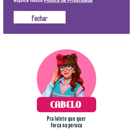
explica nossa
Política de Privacidade
Lolete não fica na mão! Temos uma linha de produtos
para o drama de cada dia.
Pra lolete que quer
força na peruca