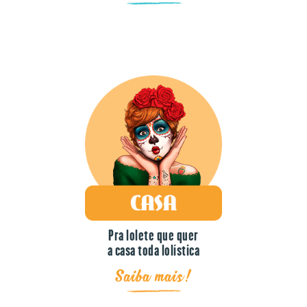
Pra lolete que quer
a casa toda lolística
Saiba mais!