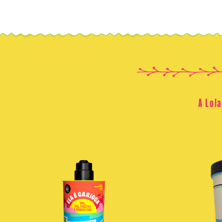
A Lol