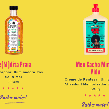
e(M)dita Praia
Meu Cacho Mi
Vida
orporal Iluminadora Pós
Sol & Mar
Creme de Pentear | Umid
200ml
Ativador | Memorizador 
★★★★★
500g
★★★★★
Saiba mais!
Saiba mais