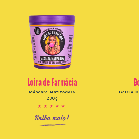
Loira de Farmácia
B
Máscara Matizadora
Geleia C
230g
★★★★★
Saiba mais!