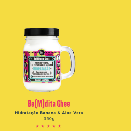
Be(M)dita Ghee
Hidratação Banana & Aloe Vera
350g
★★★★★