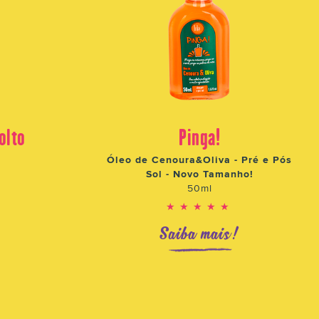
olto
Pinga!
Óleo de Cenoura&Oliva - Pré e Pós
Sol - Novo Tamanho!
50ml
★★★★★
!
Saiba mais!