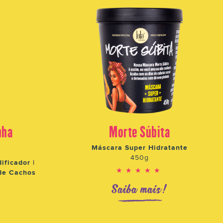
nha
Morte Súbita
Máscara Super Hidratante
450g
ificador |
★★★★★
de Cachos
Saiba mais!
!