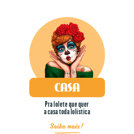
Pra lolete que quer
a casa toda lolística
Saiba mais!