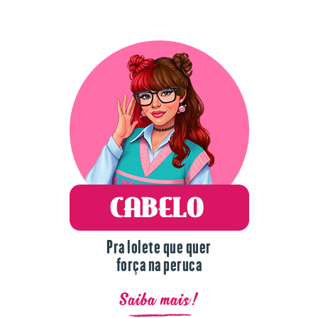
Pra lolete que quer
força na peruca
Saiba mais!