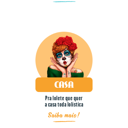
Pra lolete que quer
a casa toda lolística
Saiba mais!