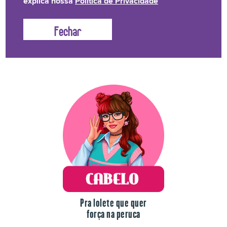
explica nossa
Política de Privacidade
Lolete não fica na mão! Temos uma linha de produtos
para o drama de cada dia.
Pra lolete que quer
força na peruca