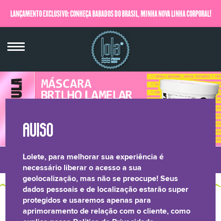
LANÇAMENTO EXCLUSIVO: CONHEÇA BABADOS DO BRASIL, MINHA NOVA LINHA CORPORAL!
QUERO SABER MAIS
Lolete, para melhorar sua experiência é
LONGEVIDADE
BRILHO LAMELAR
CRESPOS &
RELATÓRIO DE
necessário liberar o acesso a sua
geolocalização, mas não se preocupe! Seus
CAPILAR
CACHOS
TRANSPARÊNCIA
dados pessoais e de localização estarão super
protegidos e usaremos apenas para
AQUI TEM CONTEÚDO
aprimoramento de relação com o cliente, como