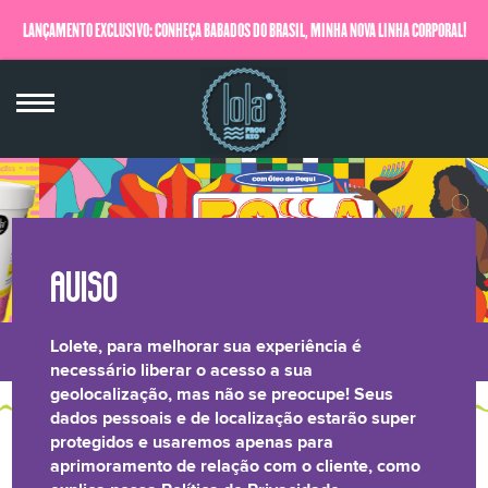
LANÇAMENTO EXCLUSIVO: CONHEÇA BABADOS DO BRASIL, MINHA NOVA LINHA CORPORAL!
QUERO SABER MAIS
Lolete, para melhorar sua experiência é
LONGEVIDADE
BRILHO LAMELAR
CRESPOS &
RELATÓRIO DE
necessário liberar o acesso a sua
geolocalização, mas não se preocupe! Seus
CAPILAR
CACHOS
TRANSPARÊNCIA
dados pessoais e de localização estarão super
protegidos e usaremos apenas para
AQUI TEM CONTEÚDO
aprimoramento de relação com o cliente, como