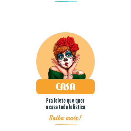
Pra lolete que quer
a casa toda lolística
Saiba mais!