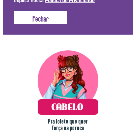
explica nossa
Política de Privacidade
Lolete não fica na mão! Temos uma linha de produtos
para o drama de cada dia.
Pra lolete que quer
força na peruca