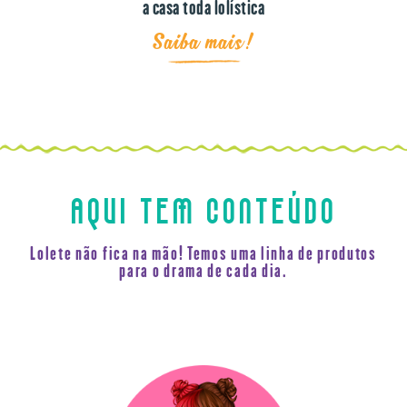
Saiba mais!
AQUI TEM CONTEÚDO
Lolete não fica na mão! Temos uma linha de produtos
para o drama de cada dia.