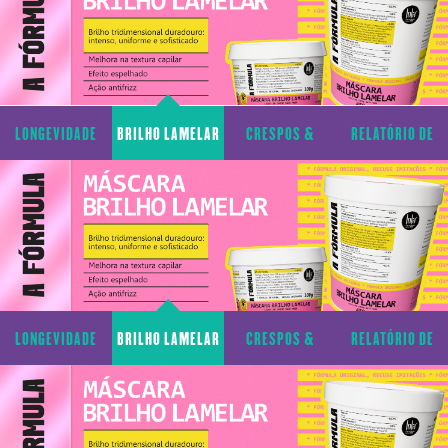
LONGEVIDADE
BRILHO LAMELAR
CRESPOS &
RELATÓRIO DE
CAPILAR
CACHOS
TRANSPARÊNCIA
LONGEVIDADE
BRILHO LAMELAR
CRESPOS &
RELATÓRIO DE
CAPILAR
CACHOS
TRANSPARÊNCIA