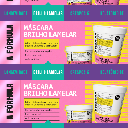
LONGEVIDADE
BRILHO LAMELAR
CRESPOS &
RELATÓRIO DE
CAPILAR
CACHOS
TRANSPARÊNCIA
LONGEVIDADE
BRILHO LAMELAR
CRESPOS &
RELATÓRIO DE
CAPILAR
CACHOS
TRANSPARÊNCIA