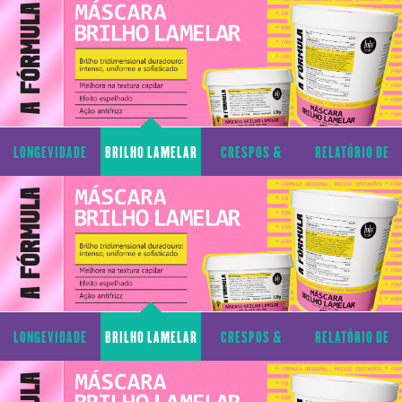
LONGEVIDADE
BRILHO LAMELAR
CRESPOS &
RELATÓRIO DE
CAPILAR
CACHOS
TRANSPARÊNCIA
LONGEVIDADE
BRILHO LAMELAR
CRESPOS &
RELATÓRIO DE
CAPILAR
CACHOS
TRANSPARÊNCIA