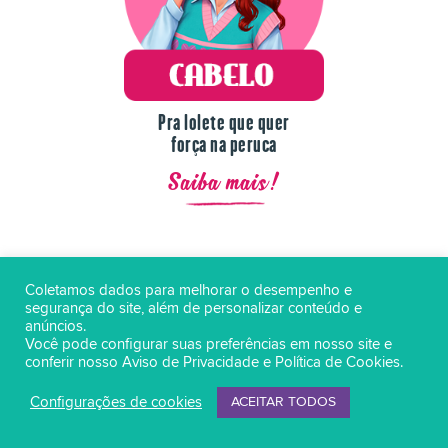
Pra lolete que quer
força na peruca
Saiba mais!
Coletamos dados para melhorar o desempenho e
segurança do site, além de personalizar conteúdo e
anúncios.
Você pode configurar suas preferências em nosso site e
conferir nosso
Aviso de Privacidade
e
Política de Cookies
.
Configurações de cookies
ACEITAR TODOS