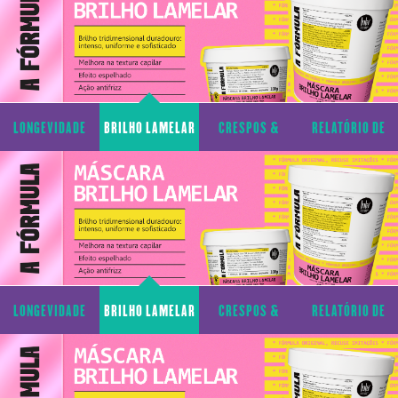
LONGEVIDADE
BRILHO LAMELAR
CRESPOS &
RELATÓRIO DE
CAPILAR
CACHOS
TRANSPARÊNCIA
LONGEVIDADE
BRILHO LAMELAR
CRESPOS &
RELATÓRIO DE
CAPILAR
CACHOS
TRANSPARÊNCIA