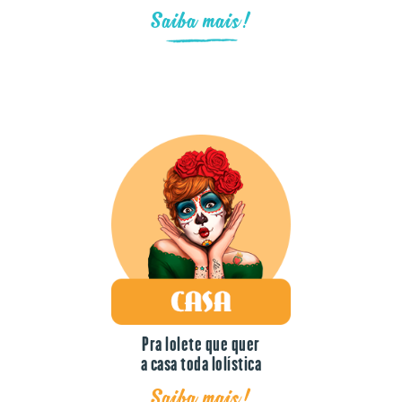
Pra lolete que quer
a casa toda lolística
Saiba mais!