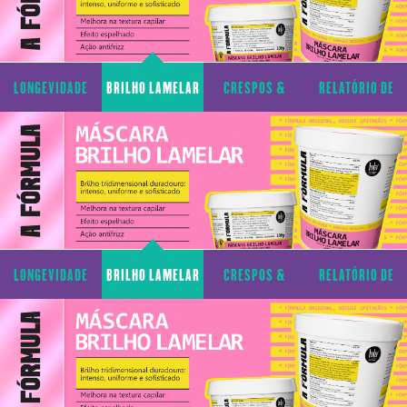
LONGEVIDADE
BRILHO LAMELAR
CRESPOS &
RELATÓRIO DE
CAPILAR
CACHOS
TRANSPARÊNCIA
LONGEVIDADE
BRILHO LAMELAR
CRESPOS &
RELATÓRIO DE
CAPILAR
CACHOS
TRANSPARÊNCIA