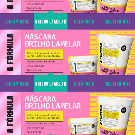
LONGEVIDADE
BRILHO LAMELAR
CRESPOS &
RELATÓRIO DE
CAPILAR
CACHOS
TRANSPARÊNCIA
LONGEVIDADE
BRILHO LAMELAR
CRESPOS &
RELATÓRIO DE
CAPILAR
CACHOS
TRANSPARÊNCIA