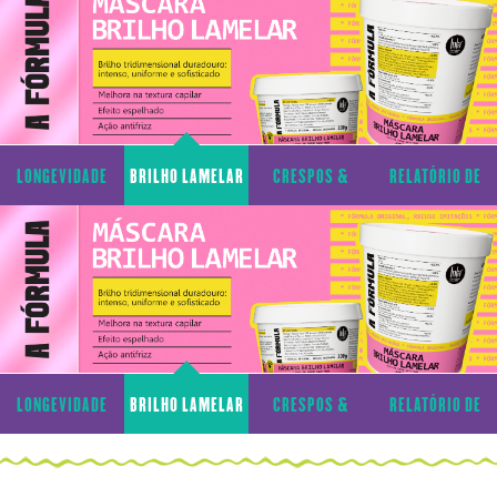
LONGEVIDADE
BRILHO LAMELAR
CRESPOS &
RELATÓRIO DE
CAPILAR
CACHOS
TRANSPARÊNCIA
LONGEVIDADE
BRILHO LAMELAR
CRESPOS &
RELATÓRIO DE
CAPILAR
CACHOS
TRANSPARÊNCIA