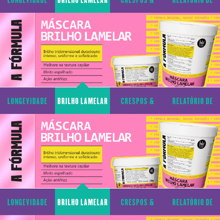
CAPILAR
CACHOS
TRANSPARÊNCIA
LONGEVIDADE
BRILHO LAMELAR
CRESPOS &
RELATÓRIO DE
CAPILAR
CACHOS
TRANSPARÊNCIA
LONGEVIDADE
BRILHO LAMELAR
CRESPOS &
RELATÓRIO DE
CAPILAR
CACHOS
TRANSPARÊNCIA