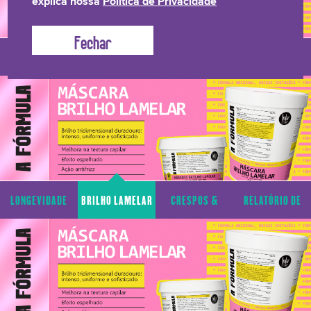
explica nossa
Política de Privacidade
LONGEVIDADE
BRILHO LAMELAR
CRESPOS &
RELATÓRIO DE
CAPILAR
CACHOS
TRANSPARÊNCIA
LONGEVIDADE
BRILHO LAMELAR
CRESPOS &
RELATÓRIO DE
CAPILAR
CACHOS
TRANSPARÊNCIA