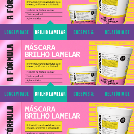
LONGEVIDADE
BRILHO LAMELAR
CRESPOS &
RELATÓRIO DE
CAPILAR
CACHOS
TRANSPARÊNCIA
LONGEVIDADE
BRILHO LAMELAR
CRESPOS &
RELATÓRIO DE
CAPILAR
CACHOS
TRANSPARÊNCIA