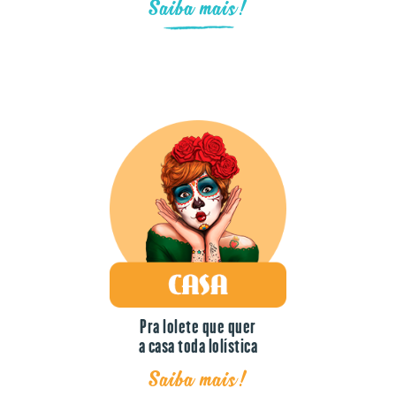
Pra lolete que quer
a casa toda lolística
Saiba mais!