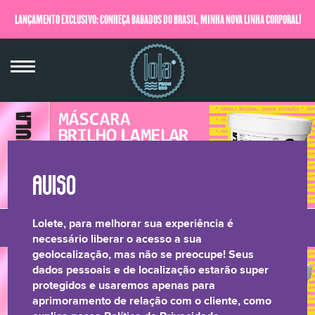
LANÇAMENTO EXCLUSIVO: CONHEÇA BABADOS DO BRASIL, MINHA NOVA LINHA CORPORAL!
QUERO SABER MAIS
Lolete, para melhorar sua experiência é
LONGEVIDADE
BRILHO LAMELAR
CRESPOS &
RELATÓRIO DE
necessário liberar o acesso a sua
geolocalização, mas não se preocupe! Seus
CAPILAR
CACHOS
TRANSPARÊNCIA
dados pessoais e de localização estarão super
protegidos e usaremos apenas para
aprimoramento de relação com o cliente, como