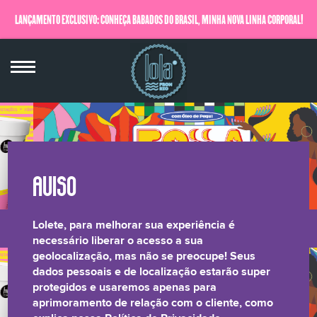
LANÇAMENTO EXCLUSIVO: CONHEÇA BABADOS DO BRASIL, MINHA NOVA LINHA CORPORAL!
QUERO SABER MAIS
Lolete, para melhorar sua experiência é
LONGEVIDADE
BRILHO LAMELAR
CRESPOS &
RELATÓRIO DE
necessário liberar o acesso a sua
geolocalização, mas não se preocupe! Seus
CAPILAR
CACHOS
TRANSPARÊNCIA
dados pessoais e de localização estarão super
protegidos e usaremos apenas para
aprimoramento de relação com o cliente, como