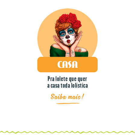
Pra lolete que quer
a casa toda lolística
Saiba mais!