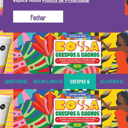
explica nossa
Política de Privacidade
LONGEVIDADE
BRILHO LAMELAR
CRESPOS &
RELATÓRIO DE
CAPILAR
CACHOS
TRANSPARÊNCIA
LONGEVIDADE
BRILHO LAMELAR
CRESPOS &
RELATÓRIO DE
CAPILAR
CACHOS
TRANSPARÊNCIA