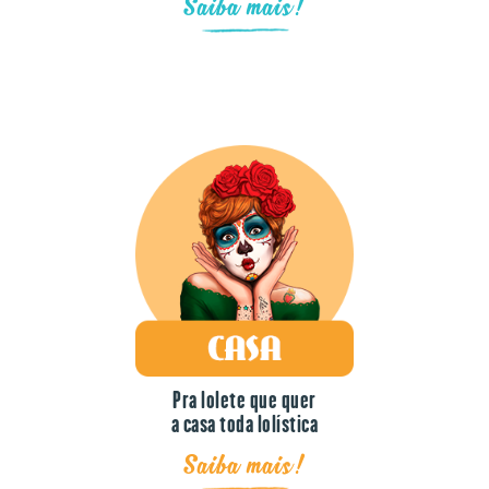
Pra lolete que quer
a casa toda lolística
Saiba mais!