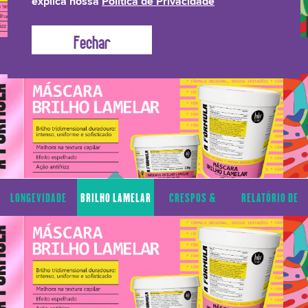
explica nossa
Política de Privacidade
LONGEVIDADE
BRILHO LAMELAR
CRESPOS &
RELATÓRIO DE
CAPILAR
CACHOS
TRANSPARÊNCIA
LONGEVIDADE
BRILHO LAMELAR
CRESPOS &
RELATÓRIO DE
CAPILAR
CACHOS
TRANSPARÊNCIA