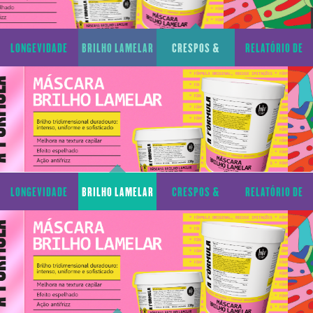
LONGEVIDADE
BRILHO LAMELAR
CRESPOS &
RELATÓRIO DE
CAPILAR
CACHOS
TRANSPARÊNCIA
LONGEVIDADE
BRILHO LAMELAR
CRESPOS &
RELATÓRIO DE
CAPILAR
CACHOS
TRANSPARÊNCIA