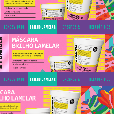
LONGEVIDADE
BRILHO LAMELAR
CRESPOS &
RELATÓRIO DE
CAPILAR
CACHOS
TRANSPARÊNCIA
LONGEVIDADE
BRILHO LAMELAR
CRESPOS &
RELATÓRIO DE
CAPILAR
CACHOS
TRANSPARÊNCIA