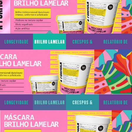
LONGEVIDADE
BRILHO LAMELAR
CRESPOS &
RELATÓRIO DE
CAPILAR
CACHOS
TRANSPARÊNCIA
LONGEVIDADE
BRILHO LAMELAR
CRESPOS &
RELATÓRIO DE
CAPILAR
CACHOS
TRANSPARÊNCIA