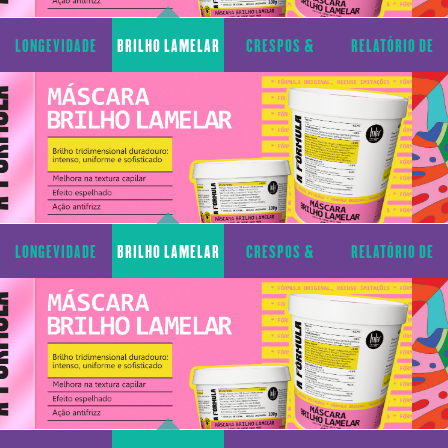
LONGEVIDADE
BRILHO LAMELAR
CRESPOS &
RELATÓRIO DE
CAPILAR
CACHOS
TRANSPARÊNCIA
LONGEVIDADE
BRILHO LAMELAR
CRESPOS &
RELATÓRIO DE
CAPILAR
CACHOS
TRANSPARÊNCIA