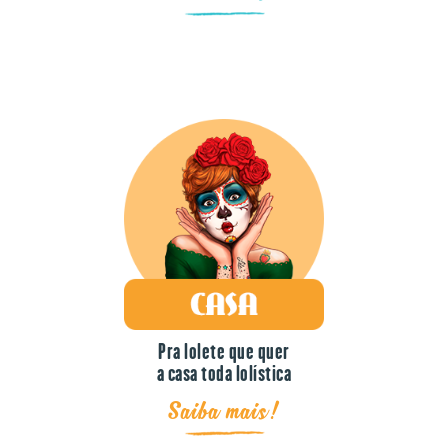
Pra lolete que quer
a casa toda lolística
Saiba mais!