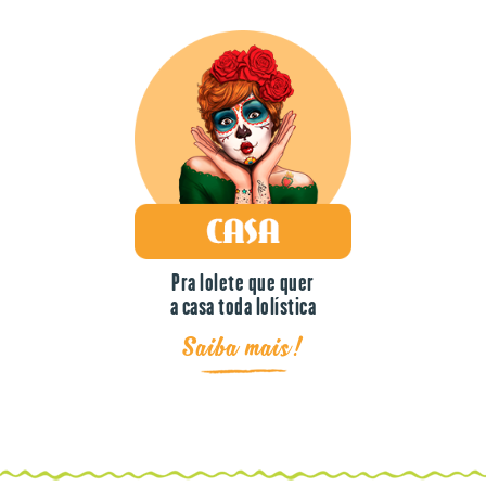
Pra lolete que quer
a casa toda lolística
Saiba mais!