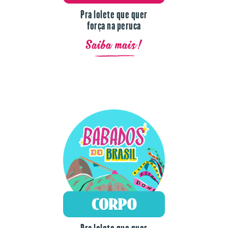
força na peruca
Saiba mais!
Pra lolete que quer
ficar toda linda