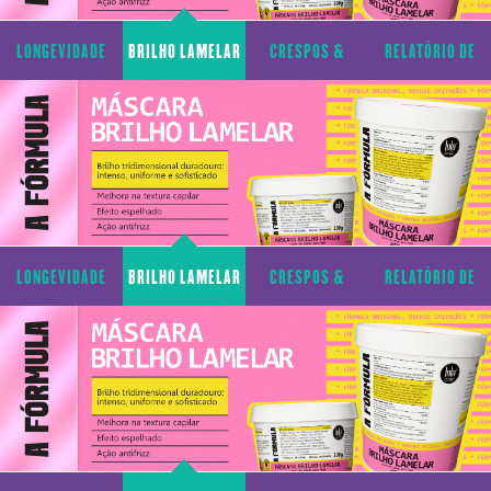
LONGEVIDADE
BRILHO LAMELAR
CRESPOS &
RELATÓRIO DE
CAPILAR
CACHOS
TRANSPARÊNCIA
LONGEVIDADE
BRILHO LAMELAR
CRESPOS &
RELATÓRIO DE
CAPILAR
CACHOS
TRANSPARÊNCIA