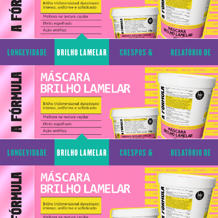
LONGEVIDADE
BRILHO LAMELAR
CRESPOS &
RELATÓRIO DE
CAPILAR
CACHOS
TRANSPARÊNCIA
LONGEVIDADE
BRILHO LAMELAR
CRESPOS &
RELATÓRIO DE
CAPILAR
CACHOS
TRANSPARÊNCIA