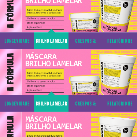
LONGEVIDADE
BRILHO LAMELAR
CRESPOS &
RELATÓRIO DE
CAPILAR
CACHOS
TRANSPARÊNCIA
LONGEVIDADE
BRILHO LAMELAR
CRESPOS &
RELATÓRIO DE
CAPILAR
CACHOS
TRANSPARÊNCIA