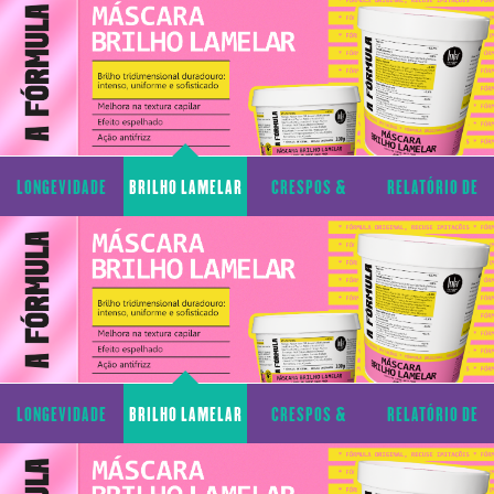
LONGEVIDADE
BRILHO LAMELAR
CRESPOS &
RELATÓRIO DE
CAPILAR
CACHOS
TRANSPARÊNCIA
LONGEVIDADE
BRILHO LAMELAR
CRESPOS &
RELATÓRIO DE
CAPILAR
CACHOS
TRANSPARÊNCIA