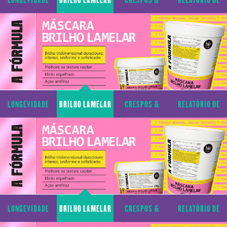
CAPILAR
CACHOS
TRANSPARÊNCIA
LONGEVIDADE
BRILHO LAMELAR
CRESPOS &
RELATÓRIO DE
CAPILAR
CACHOS
TRANSPARÊNCIA
LONGEVIDADE
BRILHO LAMELAR
CRESPOS &
RELATÓRIO DE
CAPILAR
CACHOS
TRANSPARÊNCIA