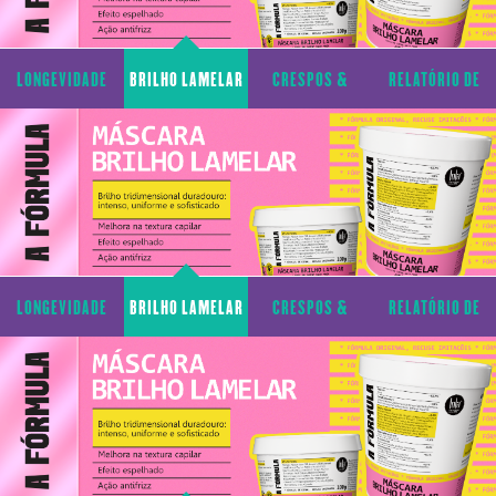
LONGEVIDADE
BRILHO LAMELAR
CRESPOS &
RELATÓRIO DE
CAPILAR
CACHOS
TRANSPARÊNCIA
LONGEVIDADE
BRILHO LAMELAR
CRESPOS &
RELATÓRIO DE
CAPILAR
CACHOS
TRANSPARÊNCIA