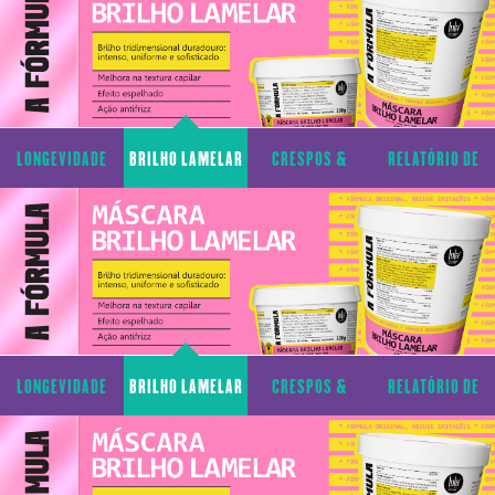
LONGEVIDADE
BRILHO LAMELAR
CRESPOS &
RELATÓRIO DE
CAPILAR
CACHOS
TRANSPARÊNCIA
LONGEVIDADE
BRILHO LAMELAR
CRESPOS &
RELATÓRIO DE
CAPILAR
CACHOS
TRANSPARÊNCIA