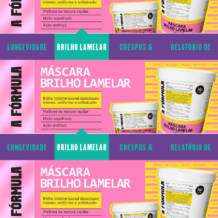
LONGEVIDADE
BRILHO LAMELAR
CRESPOS &
RELATÓRIO DE
CAPILAR
CACHOS
TRANSPARÊNCIA
LONGEVIDADE
BRILHO LAMELAR
CRESPOS &
RELATÓRIO DE
CAPILAR
CACHOS
TRANSPARÊNCIA