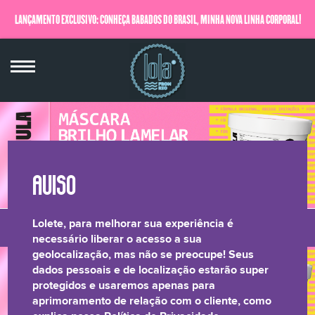
LANÇAMENTO EXCLUSIVO: CONHEÇA BABADOS DO BRASIL, MINHA NOVA LINHA CORPORAL!
QUERO SABER MAIS
Lolete, para melhorar sua experiência é
LONGEVIDADE
BRILHO LAMELAR
CRESPOS &
RELATÓRIO DE
necessário liberar o acesso a sua
geolocalização, mas não se preocupe! Seus
CAPILAR
CACHOS
TRANSPARÊNCIA
dados pessoais e de localização estarão super
protegidos e usaremos apenas para
aprimoramento de relação com o cliente, como