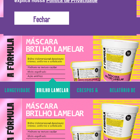
explica nossa
Política de Privacidade
LONGEVIDADE
BRILHO LAMELAR
CRESPOS &
RELATÓRIO DE
CAPILAR
CACHOS
TRANSPARÊNCIA
LONGEVIDADE
BRILHO LAMELAR
CRESPOS &
RELATÓRIO DE
CAPILAR
CACHOS
TRANSPARÊNCIA