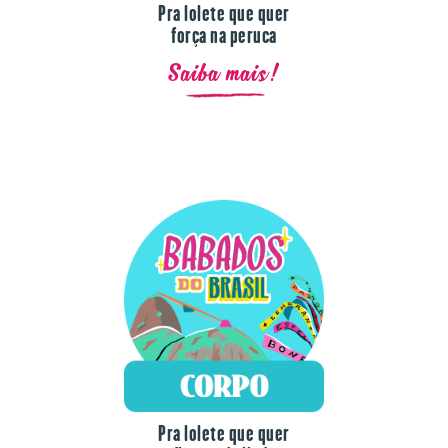
força na peruca
Saiba mais!
Pra lolete que quer
ficar toda linda