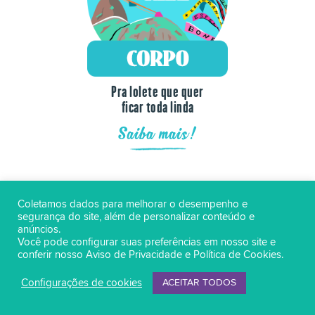
Pra lolete que quer
ficar toda linda
Saiba mais!
Coletamos dados para melhorar o desempenho e
segurança do site, além de personalizar conteúdo e
anúncios.
Você pode configurar suas preferências em nosso site e
conferir nosso
Aviso de Privacidade
e
Política de Cookies
.
Configurações de cookies
ACEITAR TODOS