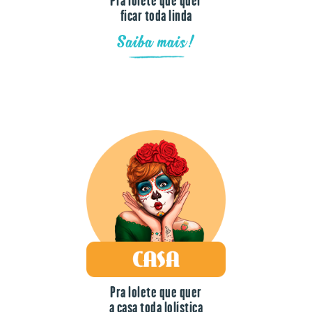
Saiba mais!
Pra lolete que quer
a casa toda lolística