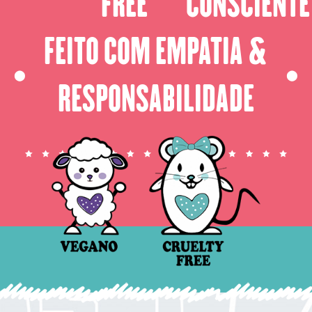
FREE
CONSCIENTE
FEITO COM EMPATIA &
⬤
⬤
RESPONSABILIDADE