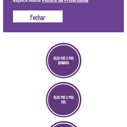
explica nossa
Política de Privacidade
Óleos multifuncionais para todos os tipos de cabelos!
Pinga na máscara, pinga no creme, pinga na palma da mão.
Quem aí não ama o nosso Pinga?
ÓLEO PRÉ E PÓS
QUÍMICA
ÓLEO PRÉ E PÓS
SOL