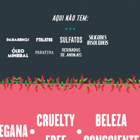
AQUI NÃO TEM:
CRUELTY
BELEZA
EGANA
⬤
⬤