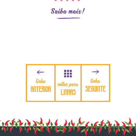
Saiba mais!
linha
linha
SEGUINTE
ANTERIOR
voltar para
LINHAS