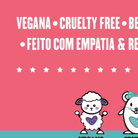
VEGANA
CRUELTY FREE
B
⬤
⬤
FEITO COM EMPATIA & R
⬤