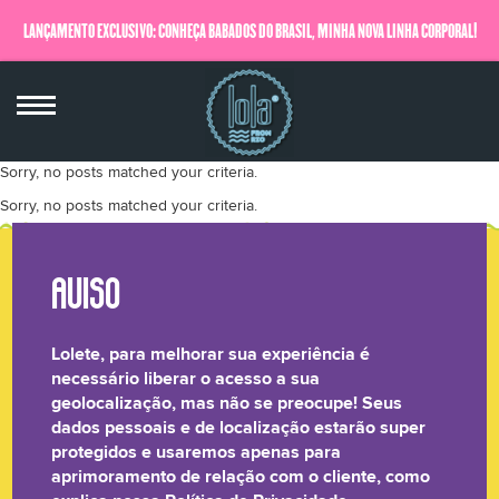
LANÇAMENTO EXCLUSIVO: CONHEÇA BABADOS DO BRASIL, MINHA NOVA LINHA CORPORAL!
QUERO SABER MAIS
Sorry, no posts matched your criteria.
Sorry, no posts matched your criteria.
DICA DA LOLA
A Lola separou uma seleção de produtos que são sucesso
Lolete, para melhorar sua experiência é
de venda
necessário liberar o acesso a sua
geolocalização, mas não se preocupe! Seus
dados pessoais e de localização estarão super
protegidos e usaremos apenas para
aprimoramento de relação com o cliente, como