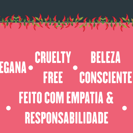
CRUELTY
BELEZA
EGANA
⬤
⬤
FREE
CONSCIENTE
FEITO COM EMPATIA &
⬤
⬤
RESPONSABILIDADE