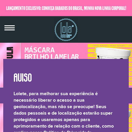
LANÇAMENTO EXCLUSIVO: CONHEÇA BABADOS DO BRASIL, MINHA NOVA LINHA CORPORAL!
QUERO SABER MAIS
Lolete, para melhorar sua experiência é
LONGEVIDADE
BRILHO LAMELAR
CRESPOS &
RELATÓRIO DE
necessário liberar o acesso a sua
geolocalização, mas não se preocupe! Seus
CAPILAR
CACHOS
TRANSPARÊNCIA
dados pessoais e de localização estarão super
protegidos e usaremos apenas para
aprimoramento de relação com o cliente, como