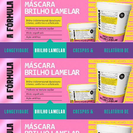
LONGEVIDADE
BRILHO LAMELAR
CRESPOS &
RELATÓRIO DE
CAPILAR
CACHOS
TRANSPARÊNCIA
LONGEVIDADE
BRILHO LAMELAR
CRESPOS &
RELATÓRIO DE
CAPILAR
CACHOS
TRANSPARÊNCIA