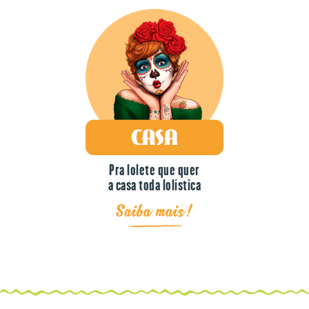
Pra lolete que quer
a casa toda lolística
Saiba mais!