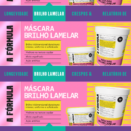
LONGEVIDADE
BRILHO LAMELAR
CRESPOS &
RELATÓRIO DE
CAPILAR
CACHOS
TRANSPARÊNCIA
LONGEVIDADE
BRILHO LAMELAR
CRESPOS &
RELATÓRIO DE
CAPILAR
CACHOS
TRANSPARÊNCIA