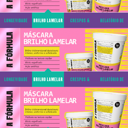
LONGEVIDADE
BRILHO LAMELAR
CRESPOS &
RELATÓRIO DE
CAPILAR
CACHOS
TRANSPARÊNCIA
LONGEVIDADE
BRILHO LAMELAR
CRESPOS &
RELATÓRIO DE
CAPILAR
CACHOS
TRANSPARÊNCIA