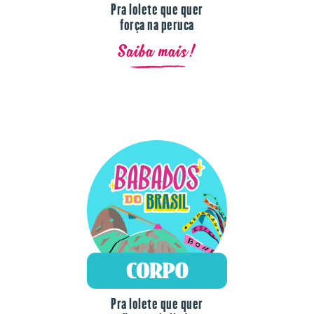
força na peruca
Saiba mais!
Pra lolete que quer
ficar toda linda