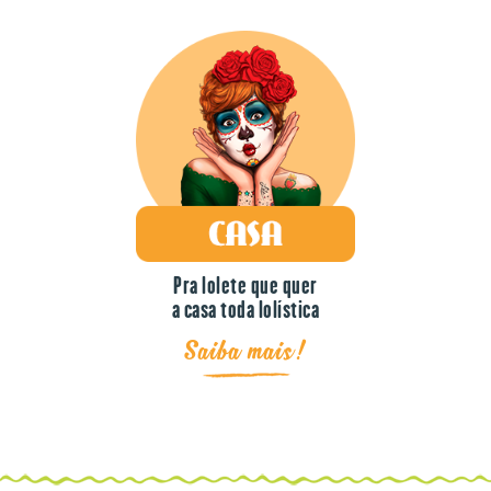
Pra lolete que quer
a casa toda lolística
Saiba mais!