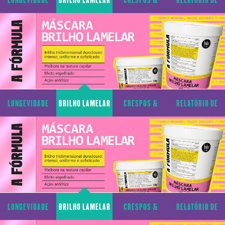
CAPILAR
CACHOS
TRANSPARÊNCIA
LONGEVIDADE
BRILHO LAMELAR
CRESPOS &
RELATÓRIO DE
CAPILAR
CACHOS
TRANSPARÊNCIA
LONGEVIDADE
BRILHO LAMELAR
CRESPOS &
RELATÓRIO DE
CAPILAR
CACHOS
TRANSPARÊNCIA