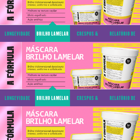
LONGEVIDADE
BRILHO LAMELAR
CRESPOS &
RELATÓRIO DE
CAPILAR
CACHOS
TRANSPARÊNCIA
LONGEVIDADE
BRILHO LAMELAR
CRESPOS &
RELATÓRIO DE
CAPILAR
CACHOS
TRANSPARÊNCIA