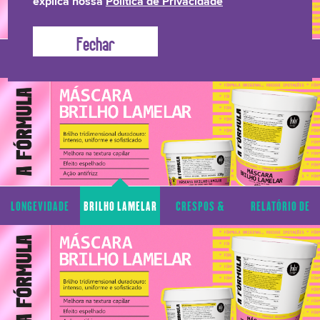
explica nossa
Política de Privacidade
LONGEVIDADE
BRILHO LAMELAR
CRESPOS &
RELATÓRIO DE
CAPILAR
CACHOS
TRANSPARÊNCIA
LONGEVIDADE
BRILHO LAMELAR
CRESPOS &
RELATÓRIO DE
CAPILAR
CACHOS
TRANSPARÊNCIA