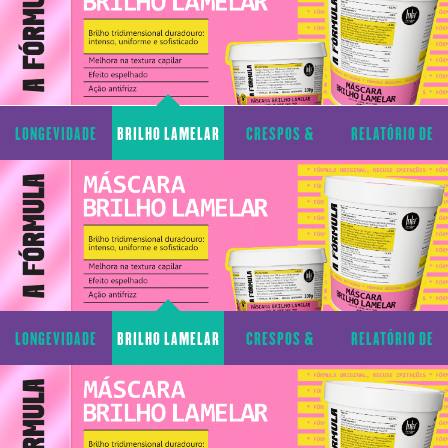
LONGEVIDADE
BRILHO LAMELAR
CRESPOS &
RELATÓRIO DE
CAPILAR
CACHOS
TRANSPARÊNCIA
LONGEVIDADE
BRILHO LAMELAR
CRESPOS &
RELATÓRIO DE
CAPILAR
CACHOS
TRANSPARÊNCIA