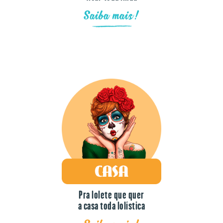
Saiba mais!
Pra lolete que quer
a casa toda lolística