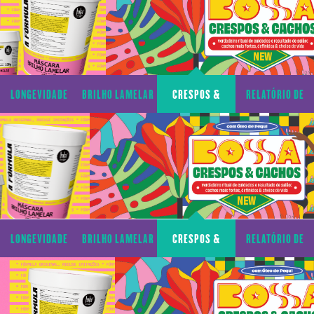
LONGEVIDADE
BRILHO LAMELAR
CRESPOS &
RELATÓRIO DE
CAPILAR
CACHOS
TRANSPARÊNCIA
LONGEVIDADE
BRILHO LAMELAR
CRESPOS &
RELATÓRIO DE
CAPILAR
CACHOS
TRANSPARÊNCIA