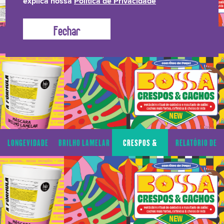
explica nossa
Política de Privacidade
LONGEVIDADE
BRILHO LAMELAR
CRESPOS &
RELATÓRIO DE
CAPILAR
CACHOS
TRANSPARÊNCIA
LONGEVIDADE
BRILHO LAMELAR
CRESPOS &
RELATÓRIO DE
CAPILAR
CACHOS
TRANSPARÊNCIA