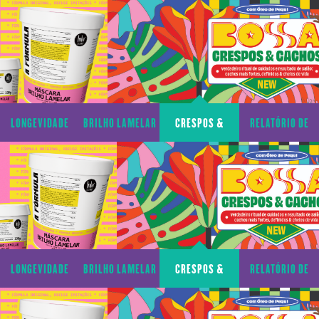
CAPILAR
CACHOS
TRANSPARÊNCIA
LONGEVIDADE
BRILHO LAMELAR
CRESPOS &
RELATÓRIO DE
CAPILAR
CACHOS
TRANSPARÊNCIA
LONGEVIDADE
BRILHO LAMELAR
CRESPOS &
RELATÓRIO DE
CAPILAR
CACHOS
TRANSPARÊNCIA