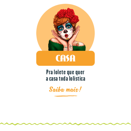
Pra lolete que quer
a casa toda lolística
Saiba mais!