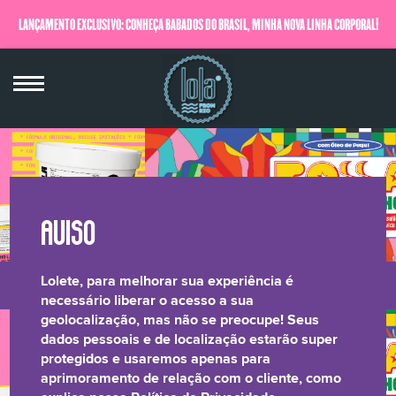
LANÇAMENTO EXCLUSIVO: CONHEÇA BABADOS DO BRASIL, MINHA NOVA LINHA CORPORAL!
QUERO SABER MAIS
Lolete, para melhorar sua experiência é
LONGEVIDADE
BRILHO LAMELAR
CRESPOS &
RELATÓRIO DE
necessário liberar o acesso a sua
geolocalização, mas não se preocupe! Seus
CAPILAR
CACHOS
TRANSPARÊNCIA
dados pessoais e de localização estarão super
protegidos e usaremos apenas para
aprimoramento de relação com o cliente, como