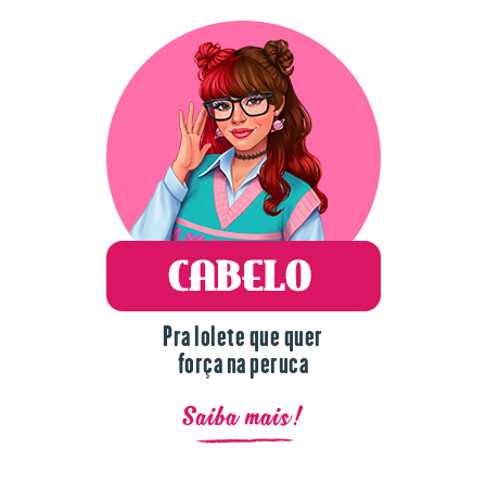
Pra lolete que quer
força na peruca
Saiba mais!