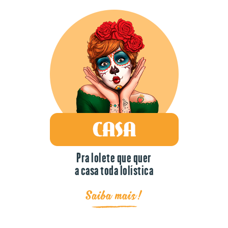
Pra lolete que quer
a casa toda lolística
Saiba mais!