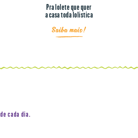
Pra lolete que quer
a casa toda lolística
Saiba mais!
de cada dia.