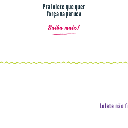
Pra lolete que quer
força na peruca
Saiba mais!
Lolete não 