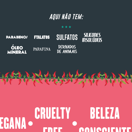
AQUI NÃO TEM:
CRUELTY
BELEZA
EGANA
⬤
⬤