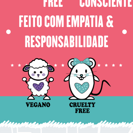
FREE
CONSCIENTE
FEITO COM EMPATIA &
⬤
⬤
RESPONSABILIDADE