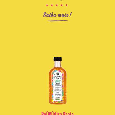
★★★★★
Saiba mais!
Be(M)dita Praia