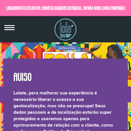
LANÇAMENTO EXCLUSIVO: CONHEÇA BABADOS DO BRASIL, MINHA NOVA LINHA CORPORAL!
QUERO SABER MAIS
Lolete, para melhorar sua experiência é
LONGEVIDADE
BRILHO LAMELAR
CRESPOS &
RELATÓRIO DE
necessário liberar o acesso a sua
geolocalização, mas não se preocupe! Seus
CAPILAR
CACHOS
TRANSPARÊNCIA
dados pessoais e de localização estarão super
protegidos e usaremos apenas para
aprimoramento de relação com o cliente, como