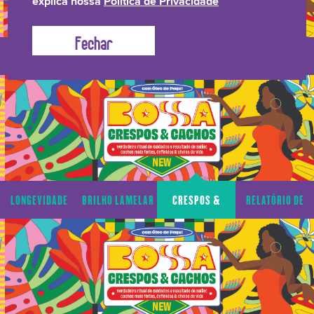
explica nossa
Política de Privacidade
LONGEVIDADE
BRILHO LAMELAR
CRESPOS &
RELATÓRIO DE
CAPILAR
CACHOS
TRANSPARÊNCIA
LONGEVIDADE
BRILHO LAMELAR
CRESPOS &
RELATÓRIO DE
CAPILAR
CACHOS
TRANSPARÊNCIA