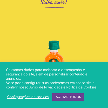
Saiba mais!
Coletamos dados para melhorar o desempenho e
segurança do site, além de personalizar conteúdo e
anúncios.
Você pode configurar suas preferências em nosso site e
conferir nosso
Aviso de Privacidade
e
Política de Cookies
.
Pinga!
Configurações de cookies
ACEITAR TODOS
Óleo de Cenoura&Oliva - Pré e Pós Sol - Novo
Tamanho!