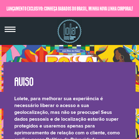
LANÇAMENTO EXCLUSIVO: CONHEÇA BABADOS DO BRASIL, MINHA NOVA LINHA CORPORAL!
QUERO SABER MAIS
Lolete, para melhorar sua experiência é
LONGEVIDADE
BRILHO LAMELAR
CRESPOS &
RELATÓRIO DE
necessário liberar o acesso a sua
geolocalização, mas não se preocupe! Seus
CAPILAR
CACHOS
TRANSPARÊNCIA
dados pessoais e de localização estarão super
protegidos e usaremos apenas para
aprimoramento de relação com o cliente, como