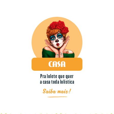
Pra lolete que quer
a casa toda lolística
Saiba mais!