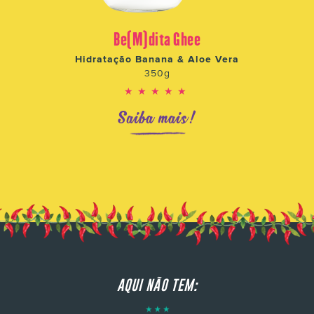
Be(M)dita Ghee
Hidratação Banana & Aloe Vera
350g
★★★★★
Saiba mais!
AQUI NÃO TEM: