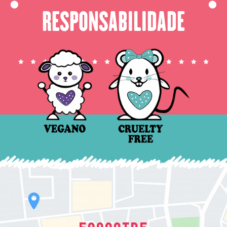
⬤
⬤
RESPONSABILIDADE