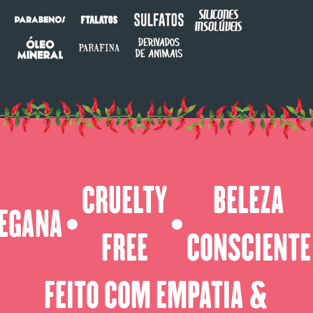
CRUELTY
BELEZA
EGANA
⬤
⬤
FREE
CONSCIENTE
FEITO COM EMPATIA &