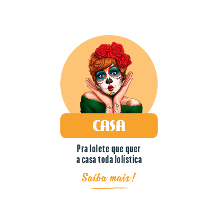
Pra lolete que quer
a casa toda lolística
Saiba mais!