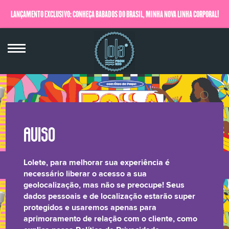
LANÇAMENTO EXCLUSIVO: CONHEÇA BABADOS DO BRASIL, MINHA NOVA LINHA CORPORAL!
QUERO SABER MAIS
Lolete, para melhorar sua experiência é
LONGEVIDADE
BRILHO LAMELAR
CRESPOS &
RELATÓRIO DE
necessário liberar o acesso a sua
geolocalização, mas não se preocupe! Seus
CAPILAR
CACHOS
TRANSPARÊNCIA
dados pessoais e de localização estarão super
protegidos e usaremos apenas para
aprimoramento de relação com o cliente, como