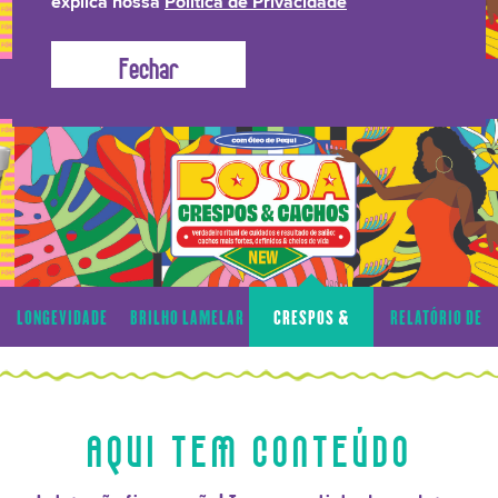
explica nossa
Política de Privacidade
LONGEVIDADE
BRILHO LAMELAR
CRESPOS &
RELATÓRIO DE
CAPILAR
CACHOS
TRANSPARÊNCIA
LONGEVIDADE
BRILHO LAMELAR
CRESPOS &
RELATÓRIO DE
CAPILAR
CACHOS
TRANSPARÊNCIA
AQUI TEM CONTEÚDO