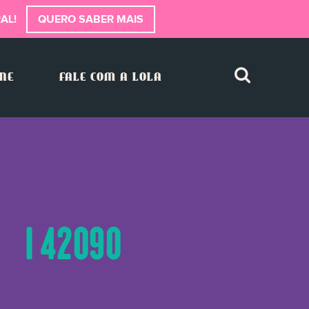
AL!
QUERO SABER MAIS
INE
FALE COM A LOLA
, CI 42090