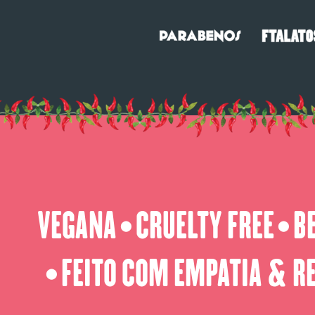
VEGANA
CRUELTY FREE
B
⬤
⬤
FEITO COM EMPATIA & R
⬤