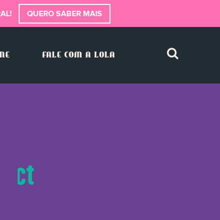
AL!
QUERO SABER MAIS
INE
FALE COM A LOLA
ract