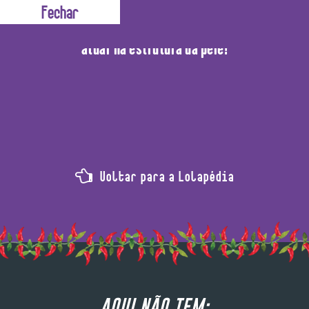
 de Umbú Cajá é um ótimo antioxidante, que age diretame
atuar na estrutura da pele!
Voltar para a Lolapédia
AQUI NÃO TEM: