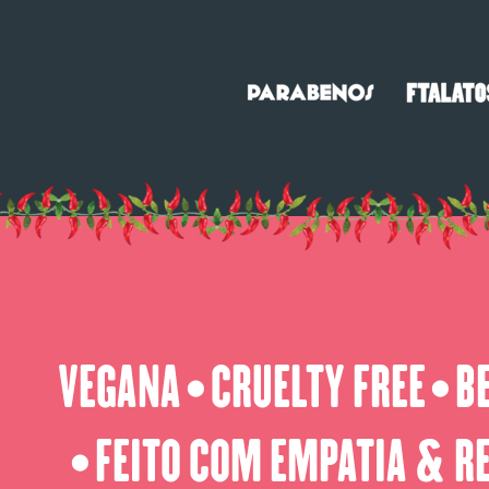
VEGANA
CRUELTY FREE
B
⬤
⬤
FEITO COM EMPATIA & R
⬤