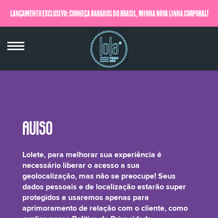
LANÇAMENTO EXCLUSIVO: CONHEÇA BABADOS DO BRASIL, MINHA NOVA LINHA CORPORAL!
QUERO SABER MAIS
Sodium Cocoyl Isethionate*
Lolete, para melhorar sua experiência é
necessário liberar o acesso a sua
geolocalização, mas não se preocupe! Seus
dados pessoais e de localização estarão super
protegidos e usaremos apenas para
É um tensoativo aniônico, com propriedades hidratantes que ajudam a limpar
aprimoramento de relação com o cliente, como
o couro cabeludo sem comprometer o PH natural da pele.