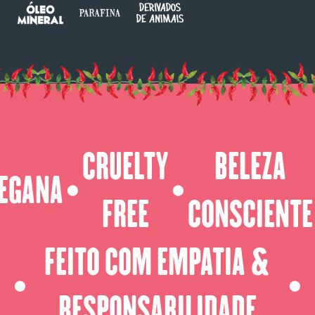
CRUELTY
BELEZA
EGANA
⬤
⬤
FREE
CONSCIENTE
FEITO COM EMPATIA &
⬤
⬤
RESPONSABILIDADE