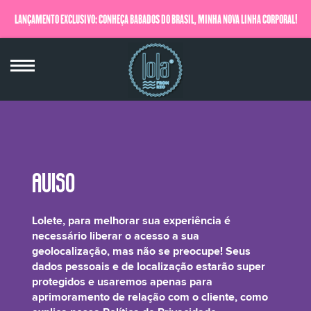
LANÇAMENTO EXCLUSIVO: CONHEÇA BABADOS DO BRASIL, MINHA NOVA LINHA CORPORAL!
QUERO SABER MAIS
Shorea Stenoptera Seed Butter
Lolete, para melhorar sua experiência é
necessário liberar o acesso a sua
geolocalização, mas não se preocupe! Seus
dados pessoais e de localização estarão super
protegidos e usaremos apenas para
Manteiga de Illipe, que é semelhante à manteiga de cacau na sua composição
aprimoramento de relação com o cliente, como
de triglicerídeos, possui propriedades altamente hidratantes que ajudam a